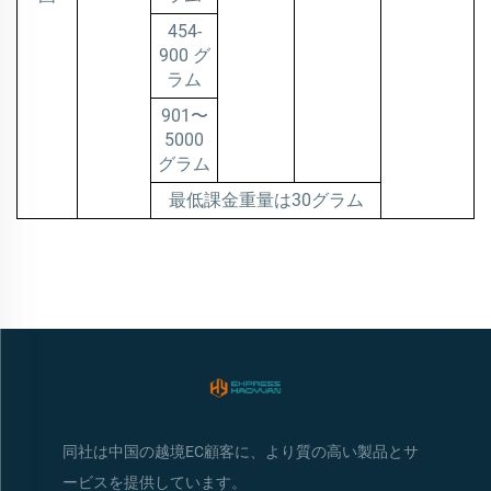
454-
900 グ
ラム
901〜
5000
グラム
最低課金重量は30グラム
同社は中国の越境EC顧客に、より質の高い製品とサ
ービスを提供しています。