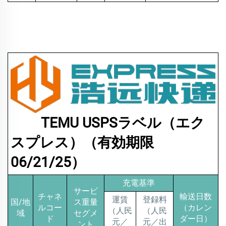
TEMU USPSラベル（エク
スプレス）（有効期限
06/21/25）
充電基準
サービ
チャネ
輸送日数
運賃
登録料
国/地
ス重量
ルコー
（カレン
（人民
（人民
域
セグメ
ド
ダー日）
元／
元／出
ント