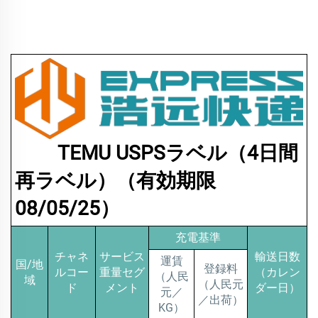
TEMU USPSラベル（4日間
再ラベル）（有効期限
08/05/25）
充電基準
チャネ
サービス
輸送日数
運賃
国/地
登録料
ルコー
重量セグ
（カレン
（人民
域
（人民元
ド
メント
ダー日）
元／
／出荷）
KG）