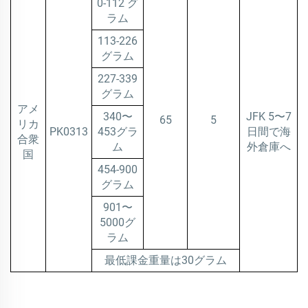
0-112 グ
ラム
113-226
グラム
227-339
グラム
アメ
340〜
JFK 5〜7
65
5
リカ
PK0313
453グラ
日間で海
合衆
ム
外倉庫へ
国
454-900
グラム
901〜
5000グ
ラム
最低課金重量は30グラム