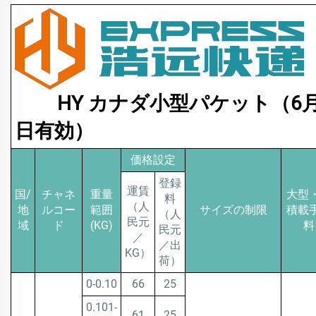
HY カナダ小型パケット（6月
日有効）
価格設定
登録
運賃
国/
チャネ
重量
大型
料
（人
地
ルコー
範囲
サイズの制限
積載
（人
民元
域
ド
(KG)
料
民元
／
／出
KG）
荷）
0-0.10
66
25
0.101-
61
25