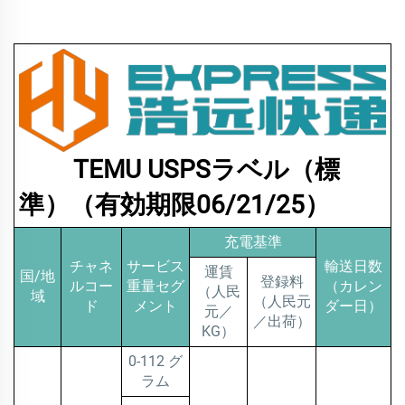
TEMU USPSラベル（標
準）（有効期限06/21/25）
充電基準
チャネ
サービス
輸送日数
運賃
国/地
登録料
ルコー
重量セグ
（カレン
（人民
域
（人民元
ド
メント
ダー日）
元／
／出荷）
KG）
0-112 グ
ラム