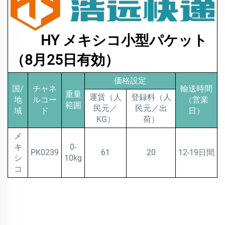
HY メキシコ小型パケット
（8月25日有効）
価格設定
国/
チャネ
輸送時間
重量
運賃（人
登録料（人
地
ルコー
（営業
範囲
民元／
民元／出
域
ド
日）
KG）
荷）
メ
キ
0-
PK0239
61
20
12-19日間
シ
10kg
コ