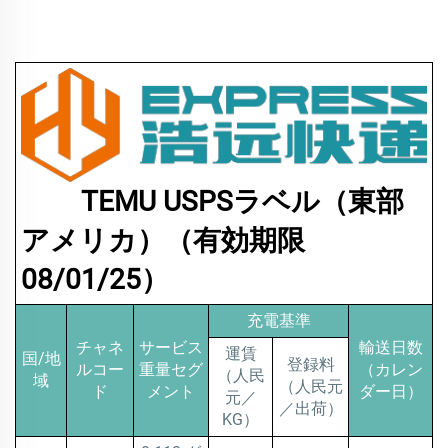
TEMU USPSラベル（東部
アメリカ）（有効期限
08/01/25）
充電基準
チャネ
サービス
輸送日数
運賃
国/地
登録料
ルコー
重量セグ
（カレン
（人民
域
（人民元
ド
メント
ダー日）
元／
／出荷）
KG）