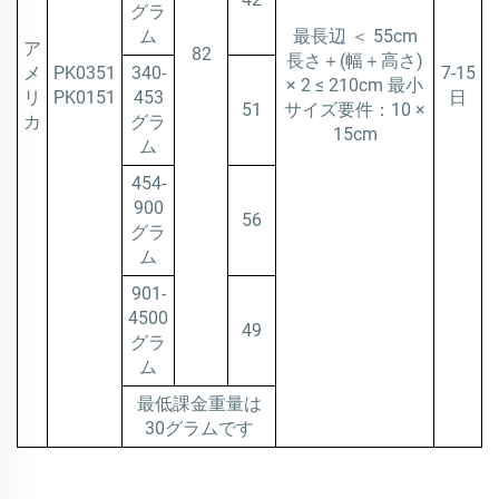
グラ
ム
最長辺 ＜ 55cm
ア
82
長さ＋(幅＋高さ)
メ
PK0351
340-
7-15
× 2 ≤ 210cm 最小
リ
PK0151
453
日
51
サイズ要件：10 ×
カ
グラ
15cm
ム
454-
900
56
グラ
ム
901-
4500
49
グラ
ム
最低課金重量は
30グラムです