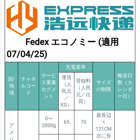
Fedex エコノミー (適用
07/04/25)
充電基準
サービ
輸送日
運賃
国/
チャネ
登録料
ス重量
サイズ
数（カ
（人
地
ルコー
（人民
セグメ
の制限
レンダ
民元
域
ド
元／出
ント
ー日）
／
荷）
KG）
最長辺
0〜
65
70
<
ア
2000g
121CM
メ
次に長
リ