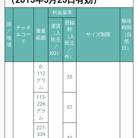
料金基準
輸送
登録
国
運賃
チャネ
時間
料
／
重量
（人
ルコー
サイズ制限
（自
（人
地
範囲
民元
ド
然
民元
域
／
日）
／
KG）
件）
0-
112
35
グラ
ム
113-
226
37
グラ
ム
227-
339
42