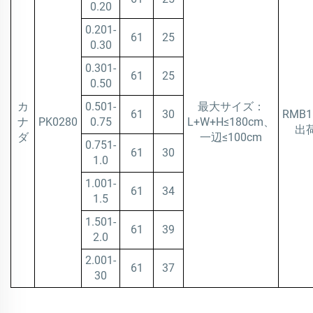
0.20
0.201-
61
25
0.30
0.301-
61
25
0.50
カ
0.501-
最大サイズ：
61
30
RMB1
ナ
PK0280
0.75
L+W+H≤180cm、
出
ダ
一辺≤100cm
0.751-
61
30
1.0
1.001-
61
34
1.5
1.501-
61
39
2.0
2.001-
61
37
30