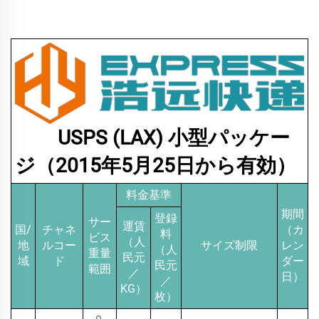
USPS (LAX) 小型パッケー
ジ（2015年5月25日から有効）
料金基準
期間
登録
サー
運賃
国/
チャネ
（カ
料
ビス
（人
地
ルコー
サイズ制限
レン
（人
重量
民元
域
ド
ダー
民元
範囲
／
日）
／
KG）
枚）