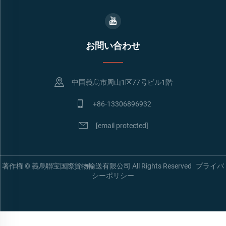
お問い合わせ
中国義烏市周山1区77号ビル1階
+86-13306896932
[email protected]
著作権 © 義烏聯宝国際貨物輸送有限公司 All Rights Reserved
プライバ
シーポリシー