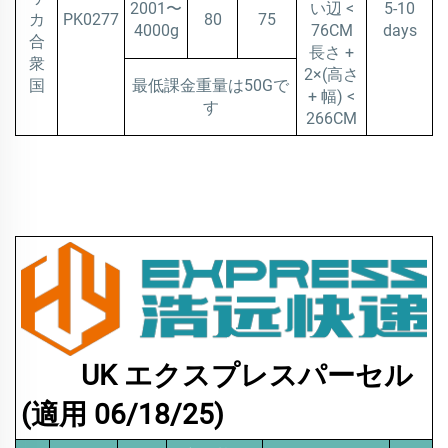
2001〜
い辺 <
5-10
カ
PK0277
80
75
4000g
76CM
days
合
長さ +
衆
2×(高さ
国
最低課金重量は50Gで
+ 幅) <
す
266CM
UK エクスプレスパーセル
(適用 06/18/25)