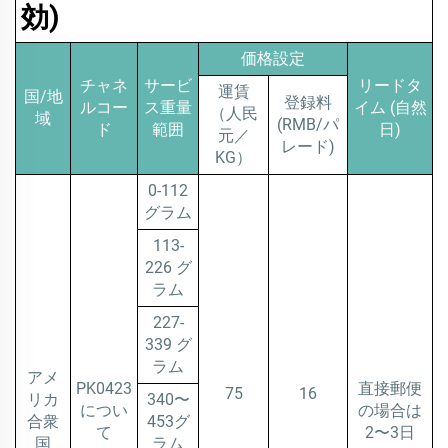
効)
価格設定
チャネ
サービ
リードタ
運賃
国/地
登録料
ルコー
ス重量
イム (自然
（人民
域
(RMB/パ
ド
範囲
日)
元／
レード)
KG）
0-112
グラム
113-
226 グ
ラム
227-
339 グ
ラム
アメ
PK0423
直接郵便
75
16
リカ
340〜
につい
の場合は
合衆
453グ
て
2〜3日
国
ラム