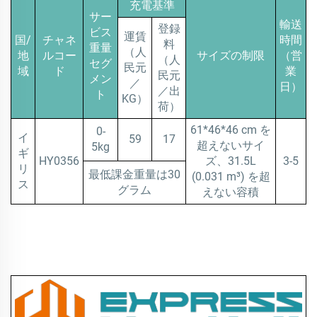
充電基準
サー
輸送
登録
ビス
運賃
国/
チャネ
時間
料
重量
（人
地
ルコー
サイズの制限
（営
（人
セグ
民元
域
ド
業
民元
メン
／
日）
／出
ト
KG）
荷）
61*46*46 cm を
0-
イ
59
17
超えないサイ
5kg
ギ
HY0356
ズ、31.5L
3-5
リ
最低課金重量は30
(0.031 m³) を超
ス
グラム
えない容積