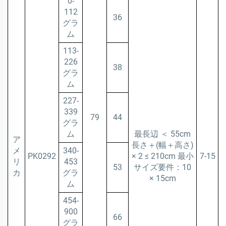
0-
112
36
グラ
ム
113-
226
38
グラ
ム
227-
339
79
44
グラ
ム
最長辺 ＜ 55cm
ア
長さ＋(幅＋高さ)
メ
340-
PK0292
× 2 ≤ 210cm 最小
7-15
リ
453
53
サイズ要件：10
カ
グラ
× 15cm
ム
454-
900
66
グラ