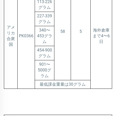
113-226
グラム
227-339
グラム
アメ
340〜
海外倉庫
58
5
リカ
PK0366
453グラ
まで4〜6
合衆
ム
日
国
454-900
グラム
901〜
5000グ
ラム
最低課金重量は30グラム