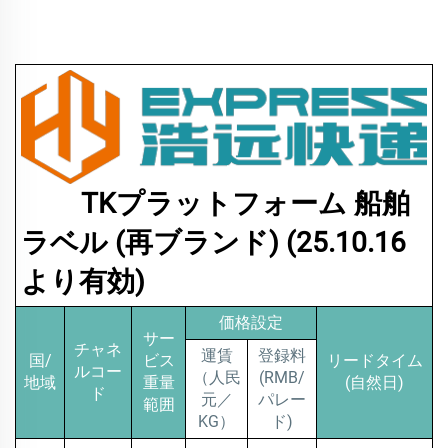
TKプラットフォーム 船舶
ラベル (再ブランド) (25.10.16
より有効)
価格設定
サー
チャネ
運賃
登録料
国/
ビス
リードタイム
ルコー
（人民
(RMB/
地域
重量
(自然日)
ド
元／
パレー
範囲
KG）
ド)