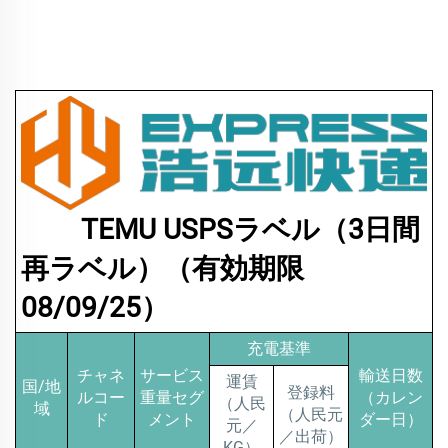
TEMU USPSラベル（3日間
再ラベル）（有効期限
08/09/25）
充電基準
チャネ
サービス
輸送日数
運賃
国/地
登録料
ルコー
重量セグ
（カレン
（人民
域
（人民元
ド
メント
ダー日）
元／
／出荷）
KG）