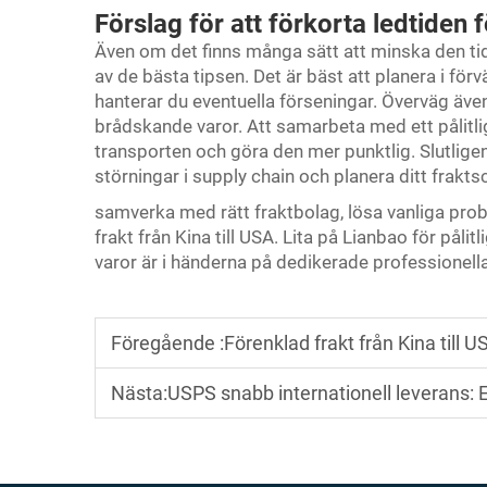
Förslag för att förkorta ledtiden f
Även om det finns många sätt att minska den tid d
av de bästa tipsen. Det är bäst att planera i fö
hanterar du eventuella förseningar. Överväg även
brådskande varor. Att samarbeta med ett pålitl
transporten och göra den mer punktlig. Slutligen,
störningar i supply chain och planera ditt frakt
samverka med rätt fraktbolag, lösa vanliga probl
frakt från Kina till USA. Lita på Lianbao för påli
varor är i händerna på dedikerade professionella
Föregående :
Förenklad frakt från Kina till 
Nästa:
USPS snabb internationell leverans: 