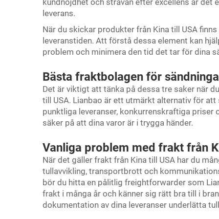
kundnöjdhet och strävan efter excellens är det ett
leverans.
När du skickar produkter från Kina till USA fin
leveranstiden. Att förstå dessa element kan hjälp
problem och minimera den tid det tar för dina sä
Bästa fraktbolagen för sändningar
Det är viktigt att tänka på dessa tre saker när du
till USA. Lianbao är ett utmärkt alternativ för att
punktliga leveranser, konkurrenskraftiga priser
säker på att dina varor är i trygga händer.
Vanliga problem med frakt från Ki
När det gäller frakt från Kina till USA har du må
tullavvikling, transportbrott och kommunikatio
bör du hitta en pålitlig freightforwarder som Li
frakt i många år och känner sig rätt bra till i 
dokumentation av dina leveranser underlätta tull