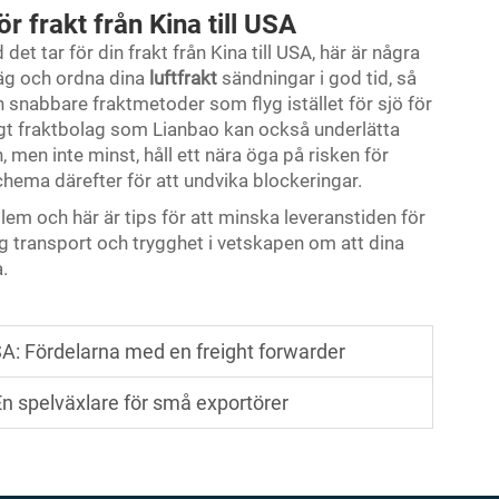
ör frakt från Kina till USA
et tar för din frakt från Kina till USA, här är några
rväg och ordna dina
luftfrakt
sändningar i god tid, så
 snabbare fraktmetoder som flyg istället för sjö för
igt fraktbolag som Lianbao kan också underlätta
 men inte minst, håll ett nära öga på risken för
schema därefter för att undvika blockeringar.
em och här är tips för att minska leveranstiden för
tlig transport och trygghet i vetskapen om att dina
.
USA: Fördelarna med en freight forwarder
En spelväxlare för små exportörer