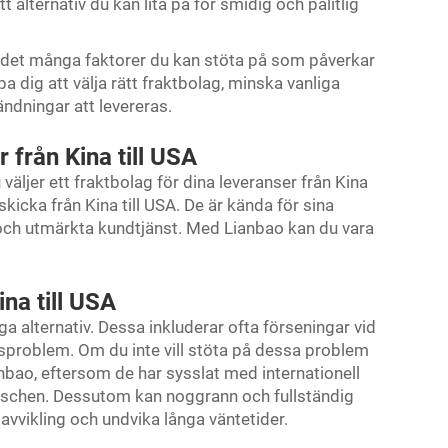
 alternativ du kan lita på för smidig och pålitlig
ns det många faktorer du kan stöta på som påverkar
a dig att välja rätt fraktbolag, minska vanliga
ndningar att levereras.
 från Kina till USA
 väljer ett fraktbolag för dina leveranser från Kina
 skicka från Kina till USA. De är kända för sina
 och utmärkta kundtjänst. Med Lianbao kan du vara
na till USA
nga alternativ. Dessa inkluderar ofta förseningar vid
nsproblem. Om du inte vill stöta på dessa problem
anbao, eftersom de har sysslat med internationell
branschen. Dessutom kan noggrann och fullständig
avvikling och undvika långa väntetider.