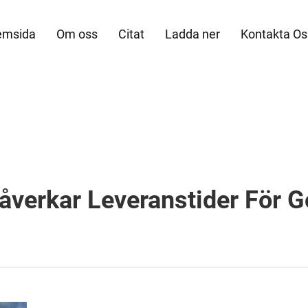
emsida
Om oss
Citat
Ladda ner
Kontakta Os
verkar Leveranstider För G