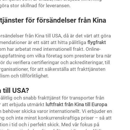
öra stor skillnad för leveransen.
tjänster för försändelser från Kina
rsändelser från Kina till USA, då är det värt att göra
ndationer är ett sätt att hitta pålitliga
flygfrakt
m har arbetat med internationell frakt. Online-
uppfattning om vilka företag som presterar bra när
ör du verifiera certifieringar och ackrediteringar, till
nisationer, för att säkerställa att frakttjänsten
sm och tillförlitlighet.
 till USA?
ålitlig och snabb frakttjänst för transporter från
ör att erbjuda utmärkt
luftfrakt från Kina till Europa
 behöver skicka varor internationellt. Vi erbjuder en
ng och inte minst konkurrenskraftiga priser – så att
ion i tid och i perfekt skick. Med vår fokus på