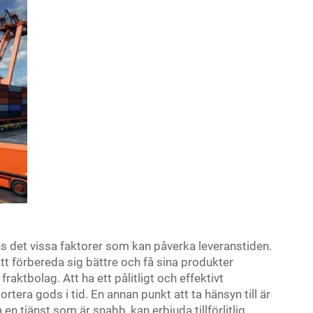
ns det vissa faktorer som kan påverka leveranstiden.
att förbereda sig bättre och få sina produkter
 fraktbolag. Att ha ett pålitligt och effektivt
portera gods i tid. En annan punkt att ta hänsyn till är
a en tjänst som är snabb, kan erbjuda tillförlitlig