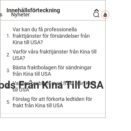
Innehållsförteckning
s
Nyheter
Var kan du få professionella
frakttjänster för försändelser från
Kina till USA?
Varför våra frakttjänster från Kina till
USA?
Bästa fraktbolagen för sändningar
från Kina till USA
ods Från Kina Till USA
Vanliga problem med frakt från Kina
till USA
Förslag för att förkorta ledtiden för
frakt från Kina till USA