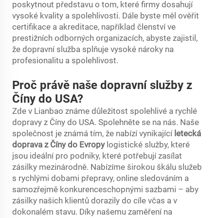
poskytnout představu o tom, které firmy dosahují
vysoké kvality a spolehlivosti. Dále byste měl ověřit
certifikace a akreditace, například členství ve
prestižních odborných organizacích, abyste zajistil,
že dopravní služba splňuje vysoké nároky na
profesionalitu a spolehlivost.
Proč právě naše dopravní služby z
Číny do USA?
Zde v Lianbao známe důležitost spolehlivé a rychlé
dopravy z Číny do USA. Spolehněte se na nás. Naše
společnost je známá tím, že nabízí vynikající
letecká
doprava z Číny do Evropy
logistické služby, které
jsou ideální pro podniky, které potřebují zasílat
zásilky mezinárodně. Nabízíme širokou škálu služeb
s rychlými dobami přepravy, online sledováním a
samozřejmě konkurenceschopnými sazbami – aby
zásilky našich klientů dorazily do cíle včas a v
dokonalém stavu. Díky našemu zaměření na