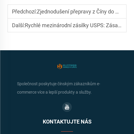
Předchozí:
Zjednodušení přepravy z Číny do USA: Výhoda dopravního agenta
Další:
Rychlé mezinárodní zásilky USPS: Zásadní změna pro malé exportéry
Společnost poskytuje čínským zákazníkům e-
commerce více a lepší produkty a služby.
KONTAKTUJTE NÁS