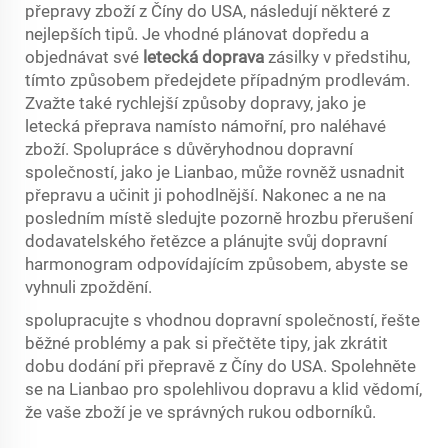
přepravy zboží z Číny do USA, následují některé z
nejlepších tipů. Je vhodné plánovat dopředu a
objednávat své
letecká doprava
zásilky v předstihu,
tímto způsobem předejdete případným prodlevám.
Zvažte také rychlejší způsoby dopravy, jako je
letecká přeprava namísto námořní, pro naléhavé
zboží. Spolupráce s důvěryhodnou dopravní
společností, jako je Lianbao, může rovněž usnadnit
přepravu a učinit ji pohodlnější. Nakonec a ne na
posledním místě sledujte pozorně hrozbu přerušení
dodavatelského řetězce a plánujte svůj dopravní
harmonogram odpovídajícím způsobem, abyste se
vyhnuli zpoždění.
spolupracujte s vhodnou dopravní společností, řešte
běžné problémy a pak si přečtěte tipy, jak zkrátit
dobu dodání při přepravě z Číny do USA. Spolehněte
se na Lianbao pro spolehlivou dopravu a klid vědomí,
že vaše zboží je ve správných rukou odborníků.