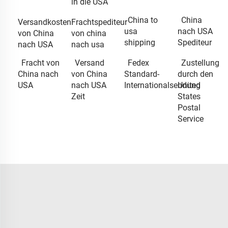
in die USA
China to
China
Versandkosten
Frachtspediteur
usa
nach USA
von China
von china
shipping
Spediteur
nach USA
nach usa
Fracht von
Versand
Fedex
Zustellung
China nach
von China
Standard-
durch den
USA
nach USA
Internationalsendung
United
Zeit
States
Postal
Service