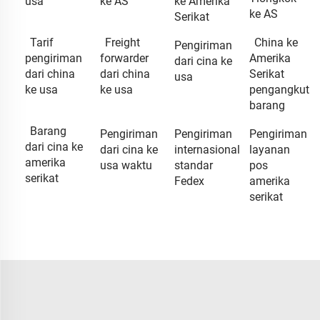
usa
ke AS
ke Amerika
ke AS
Serikat
Tarif
Freight
China ke
Pengiriman
pengiriman
forwarder
Amerika
dari cina ke
dari china
dari china
Serikat
usa
ke usa
ke usa
pengangkut
barang
Barang
Pengiriman
Pengiriman
Pengiriman
dari cina ke
dari cina ke
internasional
layanan
amerika
usa waktu
standar
pos
serikat
Fedex
amerika
serikat