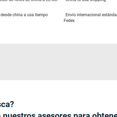
 desde china a usa tiempo
Envío internacional estánda
Fedex
sca?
 nuestros asesores para obten