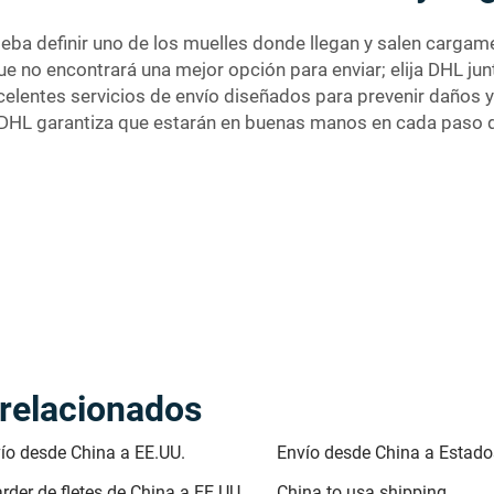
definir uno de los muelles donde llegan y salen cargament
 que no encontrará una mejor opción para enviar; elija DHL 
xcelentes servicios de envío diseñados para prevenir daños
r DHL garantiza que estarán en buenas manos en cada paso 
 relacionados
vío desde China a EE.UU.
Envío desde China a Estado
rder de fletes de China a EE.UU.
China to usa shipping