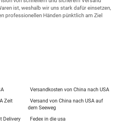
 Vision von schnellem und sicherem Versand
ren ist, weshalb wir uns stark dafür einsetzen,
ren professionellen Händen pünktlich am Ziel
SA
Versandkosten von China nach USA
A Zeit
Versand von China nach USA auf
dem Seeweg
t Delivery
Fedex in die usa