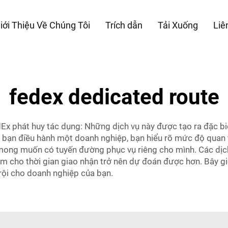
iới Thiệu Về Chúng Tôi
Trích dẫn
Tải Xuống
Liê
fedex dedicated route
dEx phát huy tác dụng: Những dịch vụ này được tạo ra đặc b
 bạn điều hành một doanh nghiệp, bạn hiểu rõ mức độ quan 
y mong muốn có tuyến đường phục vụ riêng cho mình. Các dịch
 làm cho thời gian giao nhận trở nên dự đoán được hơn. Bây g
rội cho doanh nghiệp của bạn.