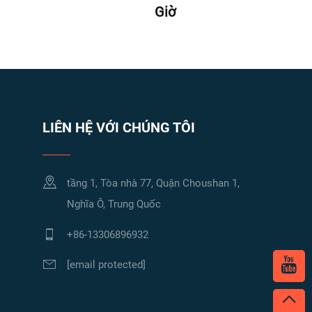
Giờ
LIÊN HỆ VỚI CHÚNG TÔI
tầng 1, Tòa nhà 77, Quận Choushan 1,
Nghĩa Ô, Trung Quốc
+86-13306896932
[email protected]