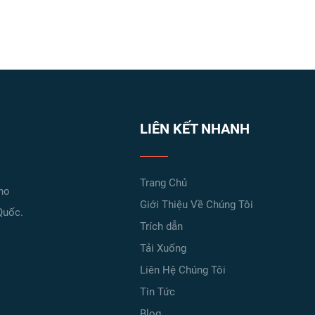
LIÊN KẾT NHANH
Trang Chủ
cho
Giới Thiệu Về Chúng Tôi
Quốc.
Trích dẫn
Tải Xuống
Liên Hệ Chúng Tôi
Tin Tức
Blog