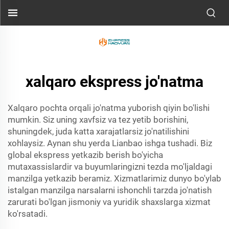
xalqaro ekspress jo'natma
Xalqaro pochta orqali jo'natma yuborish qiyin bo'lishi
mumkin. Siz uning xavfsiz va tez yetib borishini,
shuningdek, juda katta xarajatlarsiz jo'natilishini
xohlaysiz. Aynan shu yerda Lianbao ishga tushadi. Biz
global ekspress yetkazib berish bo'yicha
mutaxassislardir va buyumlaringizni tezda mo'ljaldagi
manzilga yetkazib beramiz. Xizmatlarimiz dunyo bo'ylab
istalgan manzilga narsalarni ishonchli tarzda jo'natish
zarurati bo'lgan jismoniy va yuridik shaxslarga xizmat
ko'rsatadi.