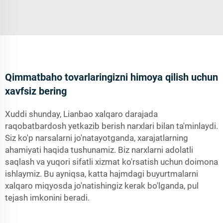
Qimmatbaho tovarlaringizni himoya qilish uchun
xavfsiz bering
Xuddi shunday, Lianbao xalqaro darajada
raqobatbardosh yetkazib berish narxlari bilan ta'minlaydi.
Siz ko'p narsalarni jo'natayotganda, xarajatlarning
ahamiyati haqida tushunamiz. Biz narxlarni adolatli
saqlash va yuqori sifatli xizmat ko'rsatish uchun doimona
ishlaymiz. Bu ayniqsa, katta hajmdagi buyurtmalarni
xalqaro miqyosda jo'natishingiz kerak bo'lganda, pul
tejash imkonini beradi.