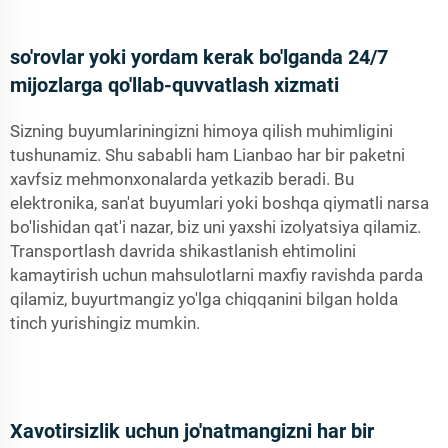
so'rovlar yoki yordam kerak bo'lganda 24/7
mijozlarga qo'llab-quvvatlash xizmati
Sizning buyumlariningizni himoya qilish muhimligini
tushunamiz. Shu sababli ham Lianbao har bir paketni
xavfsiz mehmonxonalarda yetkazib beradi. Bu
elektronika, san'at buyumlari yoki boshqa qiymatli narsa
bo'lishidan qat'i nazar, biz uni yaxshi izolyatsiya qilamiz.
Transportlash davrida shikastlanish ehtimolini
kamaytirish uchun mahsulotlarni maxfiy ravishda parda
qilamiz, buyurtmangiz yo'lga chiqqanini bilgan holda
tinch yurishingiz mumkin.
Xavotirsizlik uchun jo'natmangizni har bir