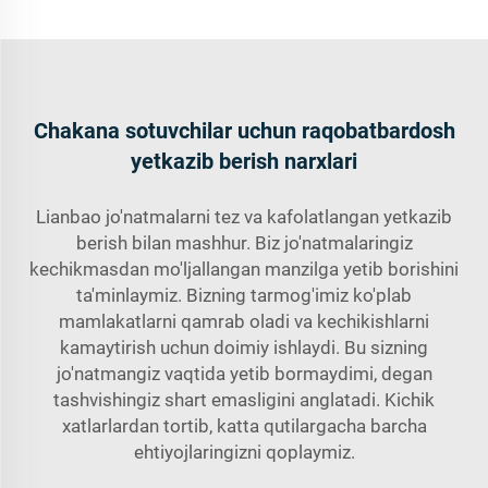
Chakana sotuvchilar uchun raqobatbardosh
yetkazib berish narxlari
Lianbao jo'natmalarni tez va kafolatlangan yetkazib
berish bilan mashhur. Biz jo'natmalaringiz
kechikmasdan mo'ljallangan manzilga yetib borishini
ta'minlaymiz. Bizning tarmog'imiz ko'plab
mamlakatlarni qamrab oladi va kechikishlarni
kamaytirish uchun doimiy ishlaydi. Bu sizning
jo'natmangiz vaqtida yetib bormaydimi, degan
tashvishingiz shart emasligini anglatadi. Kichik
xatlarlardan tortib, katta qutilargacha barcha
ehtiyojlaringizni qoplaymiz.