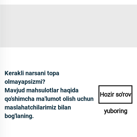
Kerakli narsani topa
olmayapsizmi?
Mavjud mahsulotlar haqida
Hozir so'rov
qo'shimcha ma'lumot olish uchun
maslahatchilarimiz bilan
yuboring
bog'laning.