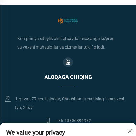
Kompaniya xitoylik chet el savdo mijozlariga ko'proq
va yaxshi mahsulotlar va xizmatlar taklif qiladi.
ALOQAGA CHIQING
1-qavat, 77-sonli binolar, Choushan tumanining 1-mavzesi,
Iyu, Xitoy
+86-13306896932
We value your privacy
[email protected]