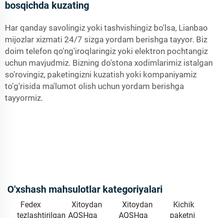
bosqichda kuzating
Har qanday savolingiz yoki tashvishingiz bo'lsa, Lianbao
mijozlar xizmati 24/7 sizga yordam berishga tayyor. Biz
doim telefon qo'ng'iroqlaringiz yoki elektron pochtangiz
uchun mavjudmiz. Bizning do'stona xodimlarimiz istalgan
so'rovingiz, paketingizni kuzatish yoki kompaniyamiz
to'g'risida ma'lumot olish uchun yordam berishga
tayyormiz.
O'xshash mahsulotlar kategoriyalari
Fedex
Xitoydan
Xitoydan
Kichik
tezlashtirilgan
AQSHga
AQSHga
paketni