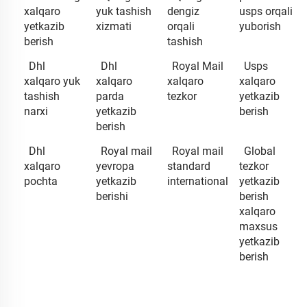
xalqaro
yuk tashish
dengiz
usps orqali
yetkazib
xizmati
orqali
yuborish
berish
tashish
Dhl
Dhl
Royal Mail
Usps
xalqaro yuk
xalqaro
xalqaro
xalqaro
tashish
parda
tezkor
yetkazib
narxi
yetkazib
berish
berish
Dhl
Royal mail
Royal mail
Global
xalqaro
yevropa
standard
tezkor
pochta
yetkazib
international
yetkazib
berishi
berish
xalqaro
maxsus
yetkazib
berish