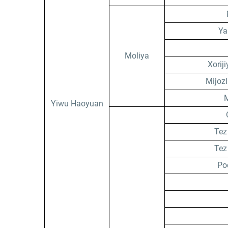
Ya
Moliya
Xorij
Mijozl
M
Yiwu Haoyuan
Tez
Tez
Poc