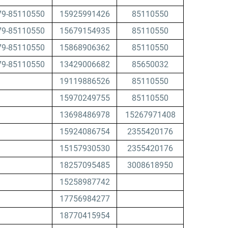
79-85110550
15925991426
85110550
79-85110550
15679154935
85110550
79-85110550
15868906362
85110550
79-85110550
13429006682
85650032
19119886526
85110550
15970249755
85110550
13698486978
15267971408
15924086754
2355420176
15157930530
2355420176
18257095485
3008618950
15258987742
17756984277
18770415954