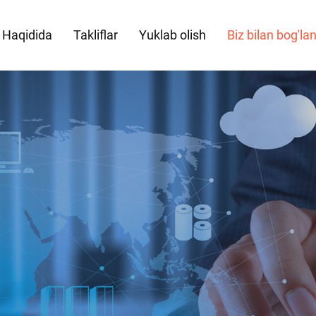
 Haqidida
Takliflar
Yuklab olish
Biz bilan bog'la