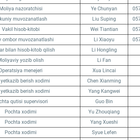
Moliya nazoratchisi
Ye Chunyan
05
kuniy muvozanatlash
Liu Suping
05
Vakil hisob-kitobi
Wei Tiantian
05
iy ombor muvozanatlashi
Li Xiaoyu
05
ar bilan hisob-kitob qilish
Li Hongling
oliyaviy yozib olish
Li Fan
Operatsiya menejeri
Xua Lincai
 yetkazib berish xodimi
Chen Xianming
 yetkazib berish xodimi
Yang Kangwei
hta qutisi supervisori
Guo Bin
Pochta xodimi
Yu Zhouqiang
Pochta xodimi
Yang Xueshi
Pochta xodimi
Syue Lefen