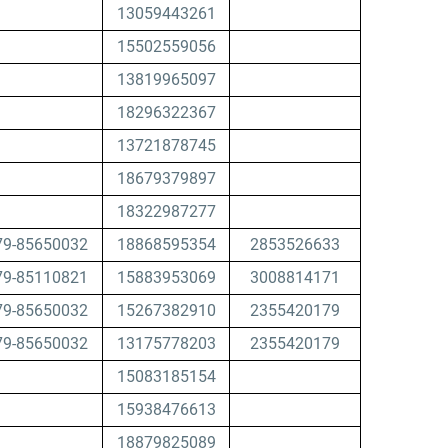
13059443261
15502559056
13819965097
18296322367
13721878745
18679379897
18322987277
79-85650032
18868595354
2853526633
79-85110821
15883953069
3008814171
79-85650032
15267382910
2355420179
79-85650032
13175778203
2355420179
15083185154
15938476613
18879825089