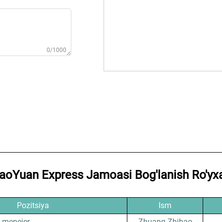
0/1000
aoYuan Express Jamoasi Bog'lanish Ro'yxa
Pozitsiya
Ism
 menejer
Zhuang Zhihao