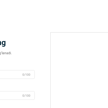
ng
g‘lanadi.
0/100
0/100