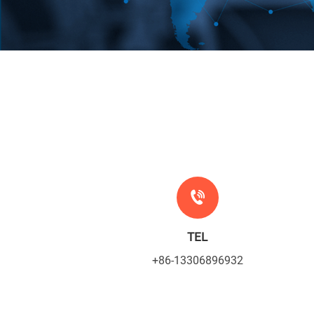
TEL
+86-13306896932