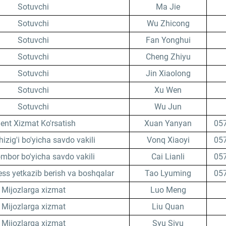
Sotuvchi
Ma Jie
Sotuvchi
Wu Zhicong
Sotuvchi
Fan Yonghui
Sotuvchi
Cheng Zhiyu
Sotuvchi
Jin Xiaolong
Sotuvchi
Xu Wen
Sotuvchi
Wu Jun
ent Xizmat Ko'rsatish
Xuan Yanyan
05
zig'i bo'yicha savdo vakili
Vonq Xiaoyi
05
ombor bo'yicha savdo vakili
Cai Lianli
05
ess yetkazib berish va boshqalar
Tao Lyuming
05
Mijozlarga xizmat
Luo Meng
Mijozlarga xizmat
Liu Quan
Mijozlarga xizmat
Syu Siyu