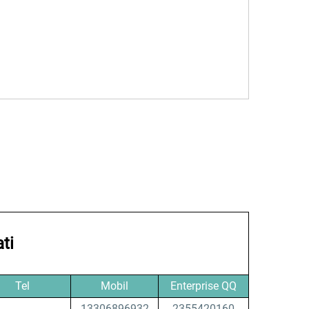
ti
Tel
Mobil
Enterprise QQ
13306896932
2355420160