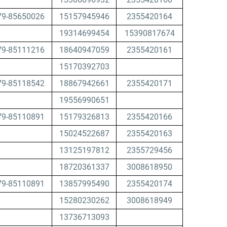
79-85650026
15157945946
2355420164
19314699454
15390817674
79-85111216
18640947059
2355420161
15170392703
79-85118542
18867942661
2355420171
19556990651
79-85110891
15179326813
2355420166
15024522687
2355420163
13125197812
2355729456
18720361337
3008618950
79-85110891
13857995490
2355420174
15280230262
3008618949
13736713093