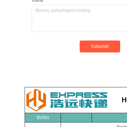
Xabar
Yuborish
H
Bo'lim
Bosh