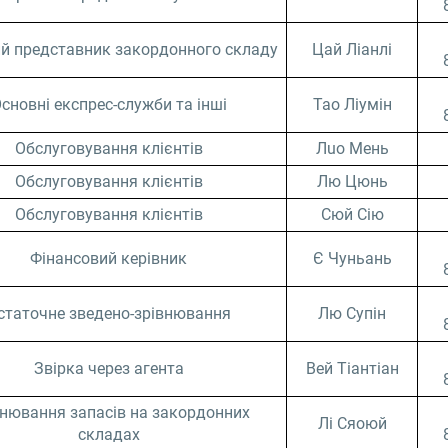
й представник закордонного складу
Цай Ліанлі
сновні експрес-служби та інші
Тао Ліумін
Обслуговування клієнтів
Лuo Мень
Обслуговування клієнтів
Лю Цюнь
Обслуговування клієнтів
Сюй Сію
Фінансовий керівник
Є Чуньань
статочне зведено-зрівнювання
Лю Супін
Звірка через агента
Вей Тіантіан
внювання запасів на закордонних
Лі Сяоюй
складах