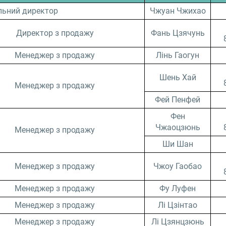
льний директор
Чжуан Чжихао
Директор з продажу
Фань Цзячунь
Менеджер з продажу
Лінь Гаогун
Шень Хай
Менеджер з продажу
Фей Пенфей
Фен
Чжаоцзюнь
Менеджер з продажу
Ши Шан
Менеджер з продажу
Чжоу Гаобао
Менеджер з продажу
Фу Луфен
Менеджер з продажу
Лі Цзінтао
Менеджер з продажу
Лі Цзянцзюнь