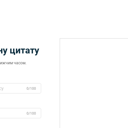
у цитату
лижчим часом.
0/100
0/100