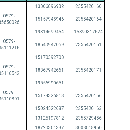
13306896932
2355420160
0579-
15157945946
2355420164
85650026
19314699454
15390817674
0579-
18640947059
2355420161
85111216
15170392703
0579-
18867942661
2355420171
85118542
19556990651
0579-
15179326813
2355420166
85110891
15024522687
2355420163
13125197812
2355729456
18720361337
3008618950