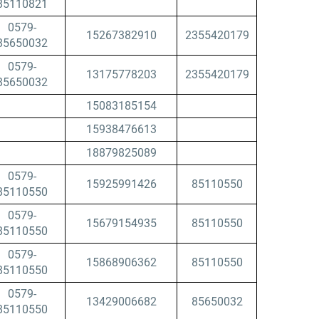
85110821
0579-
15267382910
2355420179
85650032
0579-
13175778203
2355420179
85650032
15083185154
15938476613
18879825089
0579-
15925991426
85110550
85110550
0579-
15679154935
85110550
85110550
0579-
15868906362
85110550
85110550
0579-
13429006682
85650032
85110550