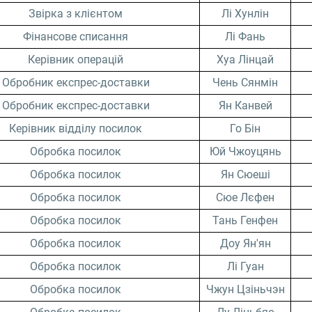
Звірка з клієнтом
Лі Хунлін
Фінансове списання
Лі Фань
Керівник операцій
Хуа Лінцай
Обробник експрес-доставки
Чень Сянмін
Обробник експрес-доставки
Ян Канвей
Керівник відділу посилок
Го Бін
Обробка посилок
Юй Чжоуцянь
Обробка посилок
Ян Сюеші
Обробка посилок
Сюе Лєфен
Обробка посилок
Тань Генфен
Обробка посилок
Доу Ян'ян
Обробка посилок
Лі Гуан
Обробка посилок
Чжун Цзіньчэн