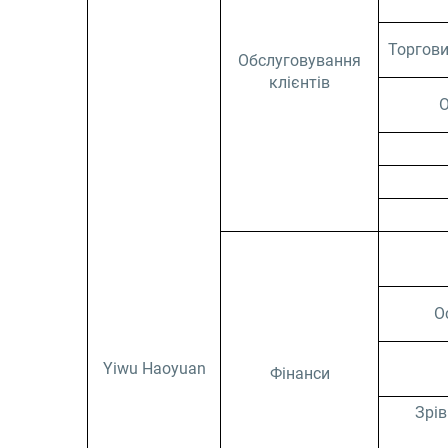
Торгови
Обслуговування
клієнтів
О
О
Yiwu Haoyuan
Фінанси
Зрі