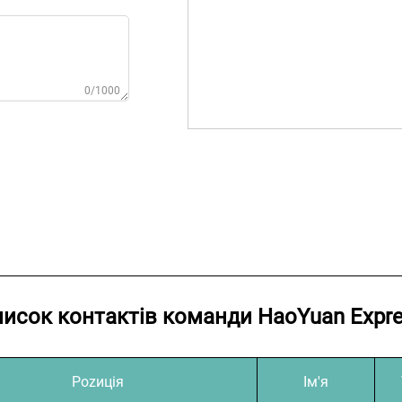
0/1000
исок контактів команди HaoYuan Expr
Pozицiя
Ім'я