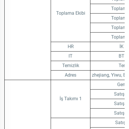
Toplama 
Toplama Ekibi
Toplama 
Toplama 
Toplama 
HR
İK M
IT
BT M
Temizlik
Temiz
Adres
zhejiang, Yiwu, Be
Genel
Satış T
İş Takımı 1
Satış T
Satış T
Satış 