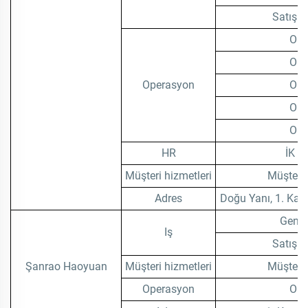
Satış T
Ope
Ope
Operasyon
Ope
Ope
Ope
HR
İK M
Müşteri hizmetleri
Müşteri 
Adres
Doğu Yanı, 1. Kat
Genel
Iş
Satış T
Şanrao Haoyuan
Müşteri hizmetleri
Müşteri 
Operasyon
Ope