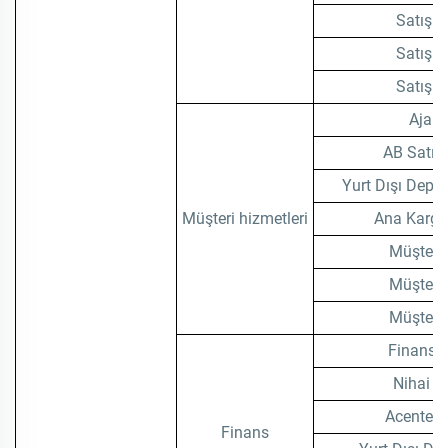
Satış T
Satış T
Satış T
Ajan 
AB Satıcı
Yurt Dışı Depo 
Müşteri hizmetleri
Ana Kargo 
Müşteri 
Müşteri 
Müşteri 
Finans 
Nihai M
Acente M
Finans