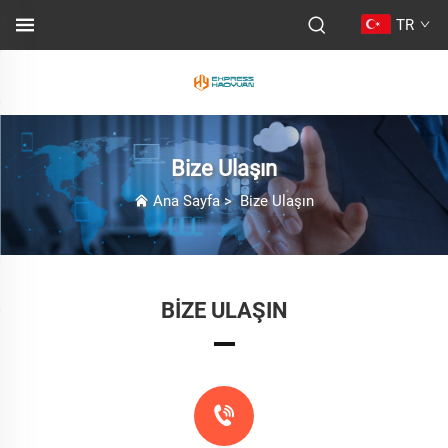
TR
Bize Ulaşın
Ana Sayfa
>
Bize Ulaşın
BIZE ULAŞIN