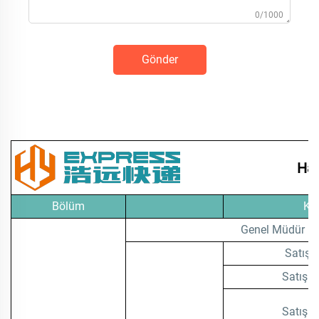
0/1000
Gönder
Hao
Bölüm
Ko
Genel Müdür
Satış 
Satış T
Satış T