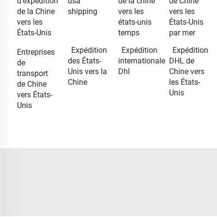
d'expédition
usa
de la chine
de Chine
de la Chine
shipping
vers les
vers les
vers les
états-unis
États-Unis
États-Unis
temps
par mer
Expédition
Expédition
Expédition
Entreprises
des États-
internationale
DHL de
de
Unis vers la
Dhl
Chine vers
transport
Chine
les États-
de Chine
Unis
vers États-
Unis