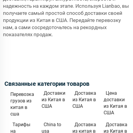
надежность на каждом этапе. Используя Lianbao, вы
получаете самый простой способ доставки своей
продукции из Китая в США. Передайте перевозку
нам, а сами сосредоточьтесь на рекордных
показателях продаж.
Связанные категории товаров
Доставки
Доставка
Цена
Перевозка
из Китая в
из Китая в
доставки
грузов из
США
США
из Китая в
китая в
США
сша
Тарифы
China to
Доставка
Доставка
на
usa
из китая в
из Китая в