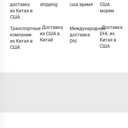
доставку
shipping
сша время
США
из Китая в
морем
США
Доставка
Доставка
Транспортные
Международная
из США в
DHL из
компании
доставка
Китай
Китая в
из Китая в
Dhl
США
США