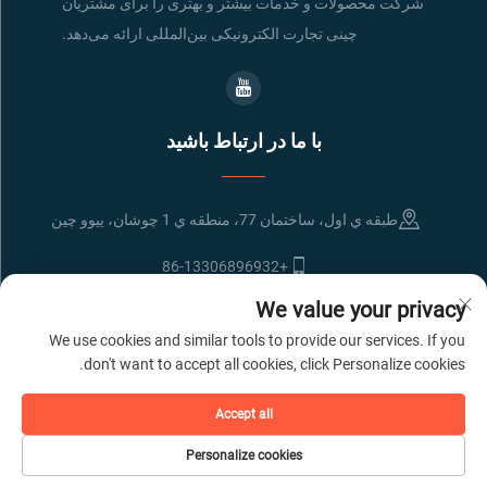
شرکت محصولات و خدمات بیشتر و بهتری را برای مشتریان
چینی تجارت الکترونیکی بین‌المللی ارائه می‌دهد.
با ما در ارتباط باشید
طبقه ي اول، ساختمان 77، منطقه ي 1 چوشان، ييوو چين
+86-13306896932
We value your privacy
[email protected]
We use cookies and similar tools to provide our services. If you
don't want to accept all cookies, click Personalize cookies.
حق چاپ © شرکت انتقال حمل و نقل بین المللی ییوو لیانباو
سیاست حفظ حریم
Accept all
خصوصی
Personalize cookies