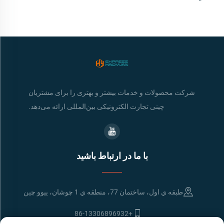
شرکت محصولات و خدمات بیشتر و بهتری را برای مشتریان
چینی تجارت الکترونیکی بین‌المللی ارائه می‌دهد.
با ما در ارتباط باشید
طبقه ي اول، ساختمان 77، منطقه ي 1 چوشان، ييوو چين
+86-13306896932