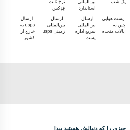
یک شب
بین‌المللی
نرخ ثابت
استاندارد
فِدِکس
پست هوایی
ارسال
ارسال
ارسال
چین به
بین‌المللی
بین‌المللی
usps به
ایالات متحده
سریع اداره
زمینی usps
خارج از
پست
کشور
چیزی را که دنبالش هستید پیدا