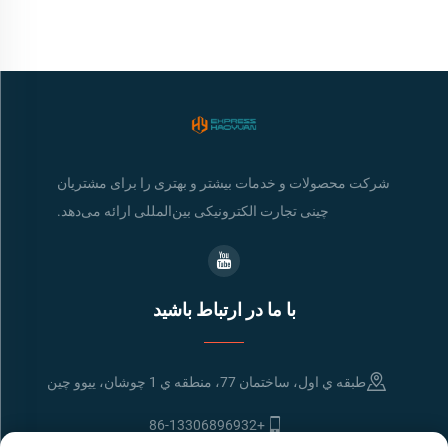
شرکت محصولات و خدمات بیشتر و بهتری را برای مشتریان
چینی تجارت الکترونیکی بین‌المللی ارائه می‌دهد.
با ما در ارتباط باشید
طبقه ي اول، ساختمان 77، منطقه ي 1 چوشان، ييوو چين
+86-13306896932