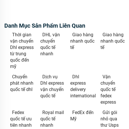
Danh Mục Sản Phẩm Liên Quan
Thời gian
DHL vận
Giao hàng
Giao hàng
vận chuyển
chuyển
nhanh quốc
nhanh quốc
Dhl express
quốc tế
tế
tế
từ trung
nhanh
quốc đến
mỹ
Chuyển
Dịch vụ
Dhl
Vận
phát nhanh
Dhl express
express
chuyển
quốc tế dhl
vận chuyển
delivery
quốc tế
quốc tế
international
fedex
express
Fedex
Royal mail
FedEx đến
Gửi gói
quốc tế ưu
quốc tế
Mỹ
nhỏ qua
tiên nhanh
nhanh
thư Usps