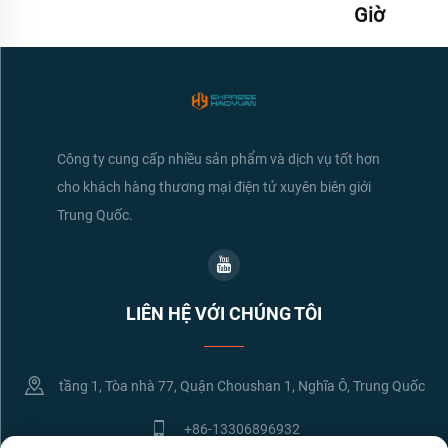
Giờ
Công ty cung cấp nhiều sản phẩm và dịch vụ tốt hơn
cho khách hàng thương mại điện tử xuyên biên giới
Trung Quốc.
LIÊN HỆ VỚI CHÚNG TÔI
tầng 1, Tòa nhà 77, Quận Choushan 1, Nghĩa Ô, Trung Quốc
+86-13306896932