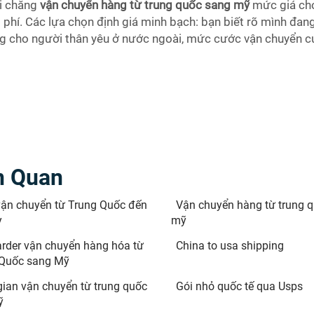
ải chăng
vận chuyển hàng từ trung quốc sang mỹ
mức giá cho
i phí. Các lựa chọn định giá minh bạch: bạn biết rõ mình đang
ng cho người thân yêu ở nước ngoài, mức cước vận chuyển c
n Quan
vận chuyển từ Trung Quốc đến
Vận chuyển hàng từ trung 
ỳ
mỹ
rder vận chuyển hàng hóa từ
China to usa shipping
 Quốc sang Mỹ
gian vận chuyển từ trung quốc
Gói nhỏ quốc tế qua Usps
ỹ