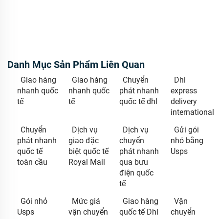
Danh Mục Sản Phẩm Liên Quan
Giao hàng
Giao hàng
Chuyển
Dhl
nhanh quốc
nhanh quốc
phát nhanh
express
tế
tế
quốc tế dhl
delivery
international
Chuyển
Dịch vụ
Dịch vụ
Gửi gói
phát nhanh
giao đặc
chuyển
nhỏ bằng
quốc tế
biệt quốc tế
phát nhanh
Usps
toàn cầu
Royal Mail
qua bưu
điện quốc
tế
Gói nhỏ
Mức giá
Giao hàng
Vận
Usps
vận chuyển
quốc tế Dhl
chuyển