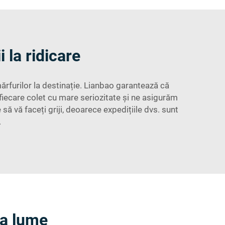
 la ridicare
ărfurilor la destinație. Lianbao garantează că
 fiecare colet cu mare seriozitate și ne asigurăm
să vă faceți griji, deoarece expedițiile dvs. sunt
.
ga lume