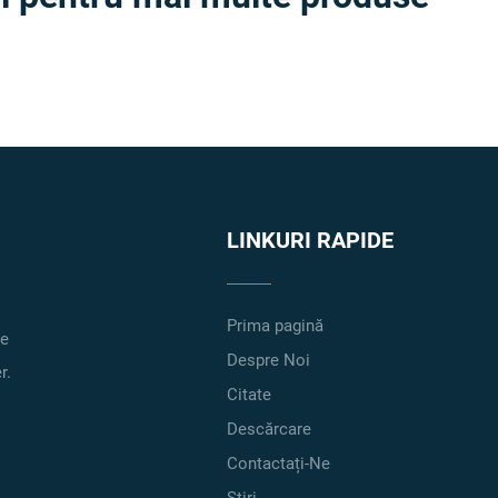
LINKURI RAPIDE
Prima pagină
ne
Despre Noi
r.
Citate
Descărcare
Contactați-Ne