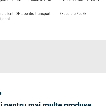
iu clienți DHL pentru transport
Expediere FedEx
țional
?
ri pentru mai multe produse