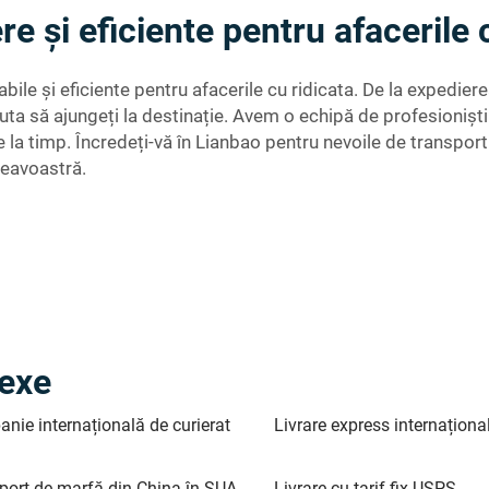
re și eficiente pentru afacerile 
iabile și eficiente pentru afacerile cu ridicata. De la expedi
juta să ajungeți la destinație. Avem o echipă de profesioniști 
 timp. Încredeți-vă în Lianbao pentru nevoile de transport și
neavoastră.
nexe
nie internațională de curierat
Livrare express internațion
port de marfă din China în SUA
Livrare cu tarif fix USPS