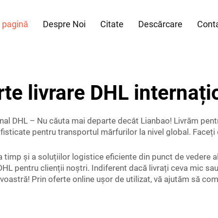
 pagină
Despre Noi
Citate
Descărcare
Conta
rte livrare DHL internați
ional DHL – Nu căuta mai departe decât Lianbao! Livrăm pentr
 sofisticate pentru transportul mărfurilor la nivel global. Fa
 timp și a soluțiilor logistice eficiente din punct de vedere 
 DHL pentru clienții noștri. Indiferent dacă livrați ceva mic 
oastră! Prin oferte online ușor de utilizat, vă ajutăm să com