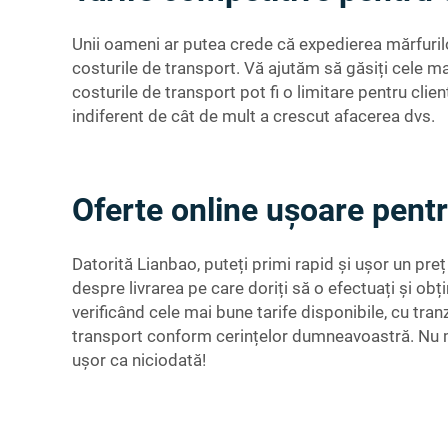
Unii oameni ar putea crede că expedierea mărfurilo
costurile de transport. Vă ajutăm să găsiți cele ma
costurile de transport pot fi o limitare pentru clie
indiferent de cât de mult a crescut afacerea dvs.
Oferte online ușoare pentr
Datorită Lianbao, puteți primi rapid și ușor un pre
despre livrarea pe care doriți să o efectuați 
verificând cele mai bune tarife disponibile, cu tra
transport conform cerințelor dumneavoastră. Nu ma
ușor ca niciodată!