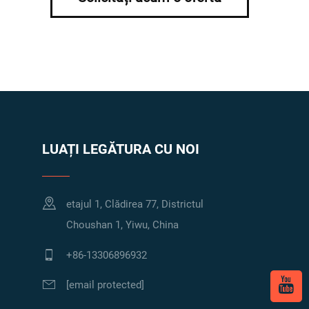
LUAȚI LEGĂTURA CU NOI
etajul 1, Clădirea 77, Districtul
Choushan 1, Yiwu, China
+86-13306896932
[email protected]