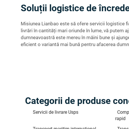
Soluții logistice de încrede
Misiunea Lianbao este să ofere servicii logistice f
livrări în cantități mari oriunde în lume, vă putem a
dumneavoastră este mereu în mâini bune și ajunge la
eficient o variantă mai bună pentru afacerea dum
Categorii de produse co
Servicii de livrare Usps
Compa
rapid
Transport maritim internațional
Trans