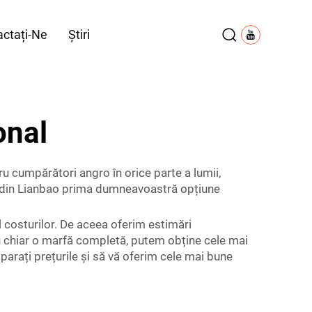
ctați-Ne
Știri
onal
u cumpărători angro în orice parte a lumii,
ceți din Lianbao prima dumneavoastră opțiune
al costurilor. De aceea oferim estimări
sau chiar o marfă completă, putem obține cele mai
parați prețurile și să vă oferim cele mai bune