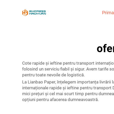
Prima
ofe
Cote rapide și ieftine pentru transport internaț
folosind un serviciu fiabil și sigur. Avem tarife
pentru toate nevoile de logistică.
La Lianbao Paper, înțelegem importanța livrării la
internaționale rapide și ieftine pentru transport
mici prețuri și cel mai scurt timp pentru dumneav
opțiuni pentru afacerea dumneavoastră.