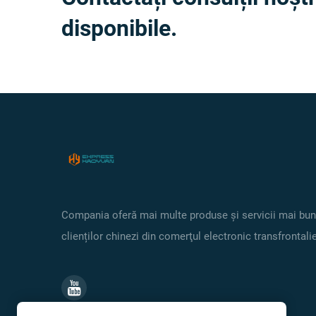
disponibile.
Compania oferă mai multe produse și servicii mai bu
clienților chinezi din comerţul electronic transfrontalie