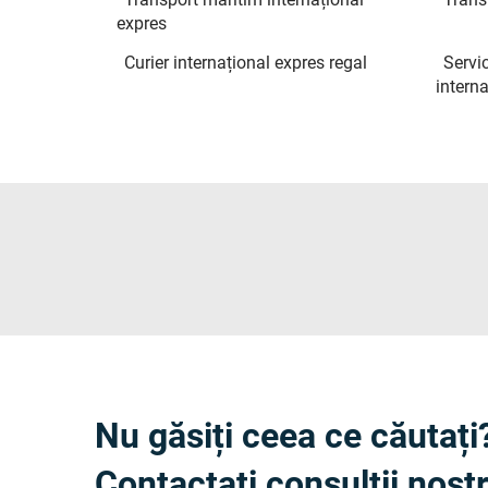
expres
Curier internațional expres regal
Servic
interna
Nu găsiți ceea ce căutați
Contactați consulții noșt