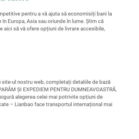
petitive pentru a vă ajuta să economisiți bani la
le în Europa, Asia sau oriunde în lume. Știm că
 aici să vă ofere opțiuni de livrare accesibile,
u site-ul nostru web, completați detaliile de bază
ȚUL, CUMPARĂM ȘI EXPEDIEM PENTRU DUMNEAVOASTRĂ,
sigură alegerea celei mai potrivite opțiuni de
ate – Lianbao face transportul internațional mai