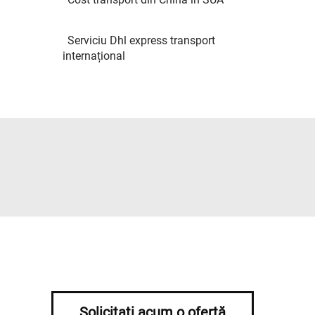
Serviciu Dhl express transport
internațional
Solicitați acum o ofertă