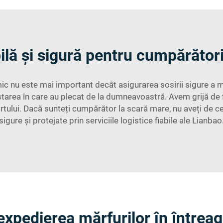
bilă și sigură pentru cumpărătorii
c nu este mai important decât asigurarea sosirii sigure a m
 starea în care au plecat de la dumneavoastră. Avem grijă de
ortului. Dacă sunteți cumpărător la scară mare, nu aveți de ce 
sigure și protejate prin serviciile logistice fiabile ale Lianbao
expedierea mărfurilor în întrea