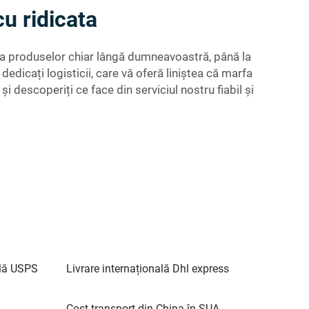
cu ridicata
erea produselor chiar lângă dumneavoastră, până la
dedicați logisticii, care vă oferă liniștea că marfa
 descoperiți ce face din serviciul nostru fiabil și
ală USPS
Livrare internațională Dhl express
Cost transport din China în SUA