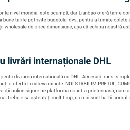
r la nivel mondial este scumpă, dar Lianbao oferă tarife com
i bune tarife potrivite bugetului dvs. pentru a trimite colete
nții wholesale de orice dimensiune, așa că echipa noastră este
u livrări internaționale DHL
ț pentru livrarea internațională cu DHL. Accesați pur și simpl
și obțineți o ofertă în câteva minute. NOI STABILIM PRE
nzacții online sigure pe platforma noastră prietenoasă, care a
i trebuie să așteptați mult timp, nu mai sunt hârtii complic