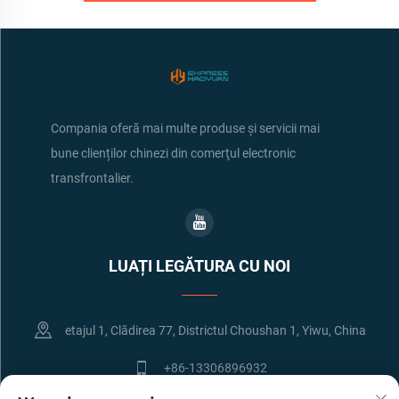
Compania oferă mai multe produse și servicii mai
bune clienților chinezi din comerţul electronic
transfrontalier.
LUAȚI LEGĂTURA CU NOI
etajul 1, Clădirea 77, Districtul Choushan 1, Yiwu, China
+86-13306896932