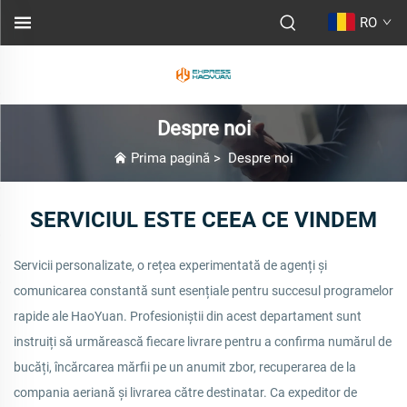
RO
Despre noi
Prima pagină
>
Despre noi
SERVICIUL ESTE CEEA CE VINDEM
Servicii personalizate, o rețea experimentată de agenți și
comunicarea constantă sunt esențiale pentru succesul programelor
rapide ale HaoYuan. Profesioniștii din acest departament sunt
instruiți să urmărească fiecare livrare pentru a confirma numărul de
bucăți, încărcarea mărfii pe un anumit zbor, recuperarea de la
compania aeriană și livrarea către destinatar. Ca expeditor de