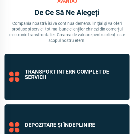
AVANTAJ
De Ce Să Ne Alegeți
Compania noastră își va continua demersul inițial și va oferi
produse și servicii tot mai bune clienților chinezi din comerțul
electronic transfrontalier. Crearea de valoare pentru clienți este
scopul nostru etern.
TRANSPORT INTERN COMPLET DE
SERVICII
DEPOZITARE ȘI ÎNDEPLINIRE