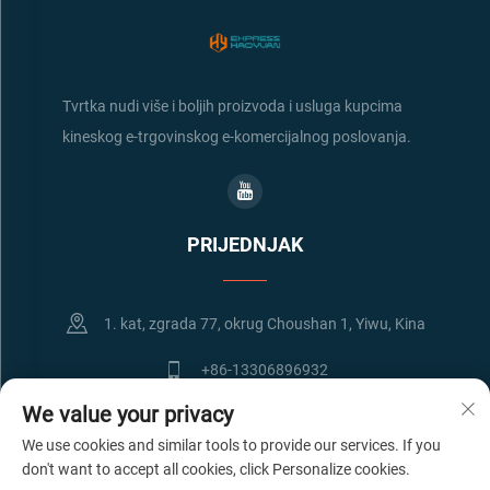
Tvrtka nudi više i boljih proizvoda i usluga kupcima
kineskog e-trgovinskog e-komercijalnog poslovanja.
PRIJEDNJAK
1. kat, zgrada 77, okrug Choushan 1, Yiwu, Kina
+86-13306896932
We value your privacy
[email protected]
We use cookies and similar tools to provide our services. If you
don't want to accept all cookies, click Personalize cookies.