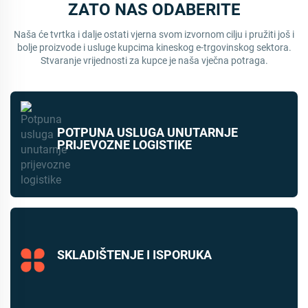
ZATO NAS ODABERITE
Naša će tvrtka i dalje ostati vjerna svom izvornom cilju i pružiti još i
bolje proizvode i usluge kupcima kineskog e-trgovinskog sektora.
Stvaranje vrijednosti za kupce je naša vječna potraga.
POTPUNA USLUGA UNUTARNJE
PRIJEVOZNE LOGISTIKE
SKLADIŠTENJE I ISPORUKA