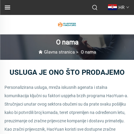
HR
O nama
Glavna stranica
>
O nama
USLUGA JE ONO ŠTO PRODAJEMO
Personalizirana usluga, mreža iskusnih agenata i stalna
komunikacija ključni su faktori uspjeha brzih programa HaoYuan-a.
Stručnjaci unutar ovog sektora obučeni su da prate svaku pošiljku
kako bi potvrdili broj komada, teret otpremljen na određenom letu,
preuzimanje od zračne prijevozne kompanije i dostavu primatelju.
Kao zračni prijevoznik, HaoYuan koristi sve dostupne zračne