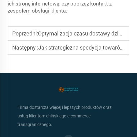
ich stronę internetową, czy poprzez kontakt z
zespołem obsługi klienta.
Poprzedni:
Optymalizacja czasu dostawy dzięki zaawansowanym międzynarodowym usługom ekspresowym
Następny :
Jak strategiczna spedycja towarów z Chin do USA napędza handel globalny
Firma dostarcza więcej i lepszych produktów oraz
usług klientom chińskiego e-commerce
transgranicznego.