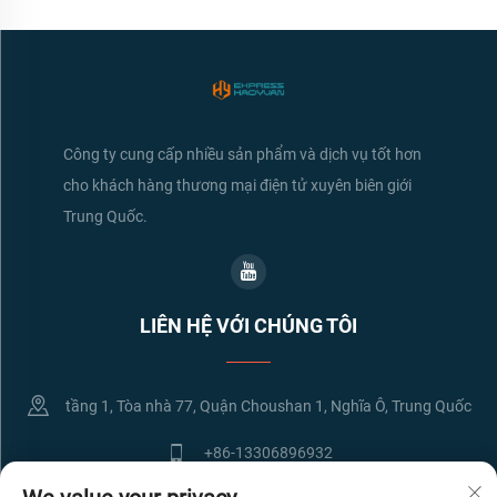
Công ty cung cấp nhiều sản phẩm và dịch vụ tốt hơn
cho khách hàng thương mại điện tử xuyên biên giới
Trung Quốc.
LIÊN HỆ VỚI CHÚNG TÔI
tầng 1, Tòa nhà 77, Quận Choushan 1, Nghĩa Ô, Trung Quốc
+86-13306896932