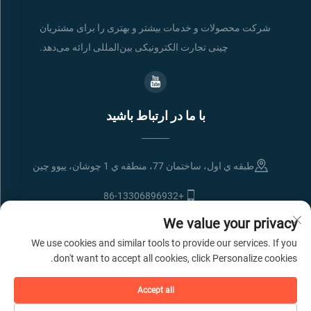
شرکت محصولات و خدمات بیشتر و بهتری را برای مشتریان
چینی تجارت الکترونیکی بین‌المللی ارائه می‌دهد.
با ما در ارتباط باشید
طبقه ي اول، ساختمان 77، منطقه ي 1 چوشان، ييوو چين
+86-13306896932
We value your privacy
[email protected]
We use cookies and similar tools to provide our services. If you
don't want to accept all cookies, click Personalize cookies.
حق چاپ © شرکت انتقال حمل و نقل بین المللی ییوو لیانباو
سیاست حفظ حریم
Accept all
خصوصی