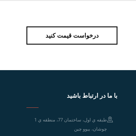
درخواست قیمت کنید
با ما در ارتباط باشید
طبقه ي اول، ساختمان 77، منطقه ي 1
چوشان، ييوو چين