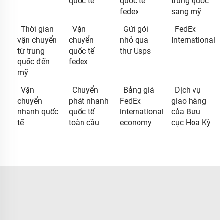
quốc tế
quốc tế
trung quốc
fedex
sang mỹ
Thời gian
Vận
Gửi gói
FedEx
vận chuyển
chuyển
nhỏ qua
International
từ trung
quốc tế
thư Usps
quốc đến
fedex
mỹ
Vận
Chuyển
Bảng giá
Dịch vụ
chuyển
phát nhanh
FedEx
giao hàng
nhanh quốc
quốc tế
international
của Bưu
tế
toàn cầu
economy
cục Hoa Kỳ