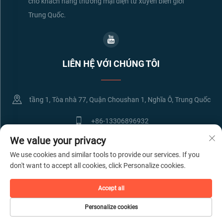
cho khách hàng thương mại điện tử xuyên biên giới
Trung Quốc.
LIÊN HỆ VỚI CHÚNG TÔI
tầng 1, Tòa nhà 77, Quận Choushan 1, Nghĩa Ô, Trung Quốc
+86-13306896932
We value your privacy
[email protected]
We use cookies and similar tools to provide our services. If you
don't want to accept all cookies, click Personalize cookies.
Bản quyền © Công ty TNHH Vận tải Quốc tế Yiwu Lianbao. Bảo lưu mọi
Accept all
quyền.
Chính sách bảo mật
Personalize cookies
GIỚI THIỆU VỀ