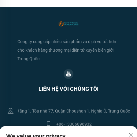
Công ty cung cấp nhiều sản phẩm và dịch vụ tốt hơn
cho khách hàng thương mại điện tử xuyên biên giới
Trung Quốc.
LIÊN HỆ VỚI CHÚNG TÔI
tầng 1, Tòa nhà 77, Quận Choushan 1, Nghĩa Ô, Trung Quốc
+86-13306896932
We value your privacy