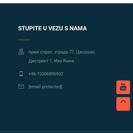
STUPITE U VEZU S NAMA
први спрат, зграда 77, Цхоушан
Дистрикт 1, Иву Кина
+86-13306896932
[email protected]