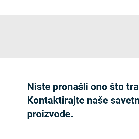
Niste pronašli ono što tra
Kontaktirajte naše savet
proizvode.