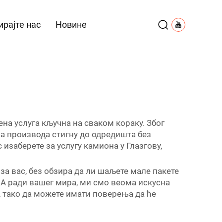
рајте нас
Новине
ена услуга кључна на сваком кораку. Због
ша производа стигну до одредишта без
изаберете за услугу камиона у Глазгову,
за вас, без обзира да ли шаљете мале пакете
 А ради вашег мира, ми смо веома искусна
, тако да можете имати поверења да ће