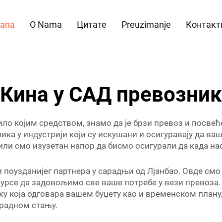
rana
O Nama
Цитате
Preuzimanje
Контакти
Кина у САД превозник
ило којим средством, знамо да је брзи превоз и посвећ
ка у индустрији који су искушани и осигуравају да ва
или смо изузетан напор да бисмо осигурали да када нас 
и поузданијег партнера у сарадњи од Лјанбао. Овде смо 
сурсе да задовољимо све ваше потребе у вези превоза.
ку која одговара вашем буџету као и временском плану
 радном стању.