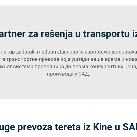
rtner za rešenja u transportu 
i i skup zadatak; međutim, Lianbao je uspostavio jednostava
уга транспортне превозе која уштеди ваше време и нова
ног система превозника до веома конкурентних цена, 
производа у САД.
uge prevoza tereta iz Kine u S