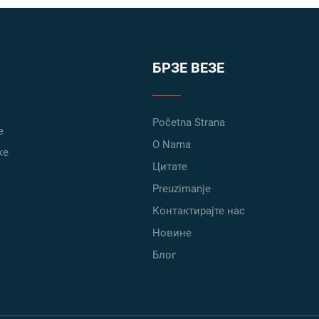
БРЗЕ ВЕЗЕ
Početna Strana
е
O Nama
ке
Цитате
Preuzimanje
Контактирајте нас
Новине
Блог