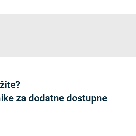
žite?
nike za dodatne dostupne