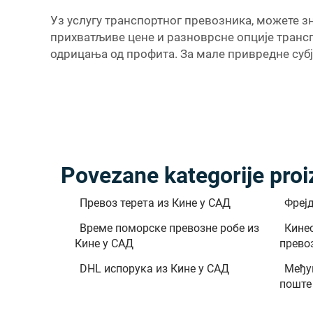
Уз услугу транспортног превозника, можете зн
прихватљиве цене и разноврсне опције трансп
одрицања од профита. За мале привредне субј
Povezane kategorije pro
Превоз терета из Кине у САД
Фрејд
Време поморске превозне робе из
Кине
Кине у САД
прево
DHL испорука из Кине у САД
Међу
поште