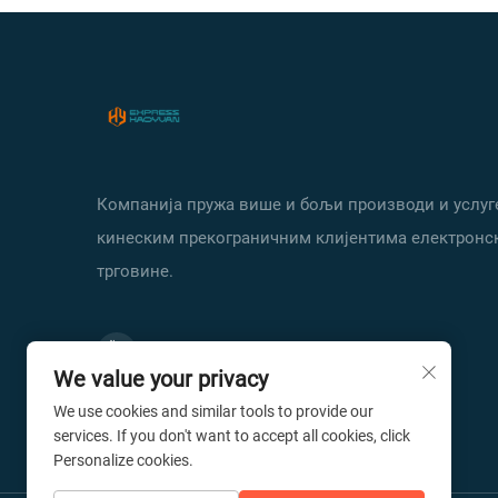
Компанија пружа више и бољи производи и услуг
кинеским прекограничним клијентима електронс
трговине.
We value your privacy
We use cookies and similar tools to provide our
services. If you don't want to accept all cookies, click
Personalize cookies.