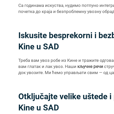
Са годинама искуства, нудимо потпуно интег
почетка до краја и безпроблемну увозну обрад
Iskusite besprekorni i bez
Kine u SAD
Треба вам увоз робе из Кине и тражите одгов
вам глатак и лак увоз. Наши
кључне речи
стру
док увозите. Ми ћемо управљати свим — од ца
Otključajte velike uštede 
Kine u SAD