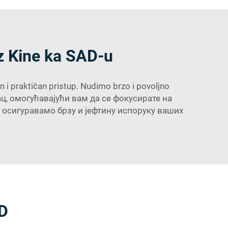
iz Kine ka SAD-u
n i praktičan pristup. Nudimo brzo i povoljno
ц, омогућавајући вам да се фокусирате на
осигуравамо брзу и јефтину испоруку ваших
AD