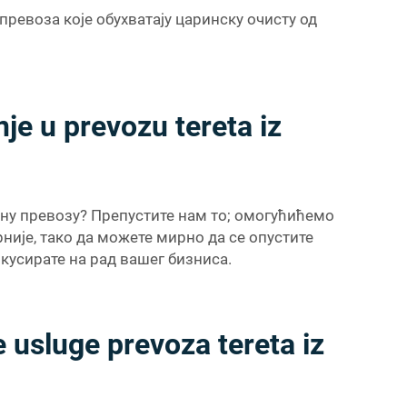
 превоза које обухватају царинску очисту од
je u prevozu tereta iz
тну превозу? Препустите нам то; омогућићемо
није, тако да можете мирно да се опустите
кусирате на рад вашег бизниса.
e usluge prevoza tereta iz