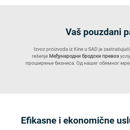
Vaš pouzdani pa
Izvoz proizvoda iz Kine u SAD je zastrašujuć
rešenje
Међународни бродски превоз
усл
проширење бизниса. Од нашег обимног мреж
Efikasne i ekonomične usl