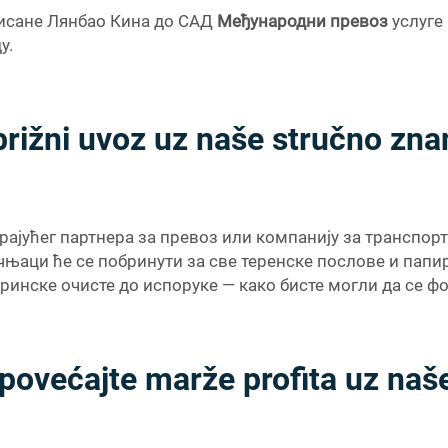
рисане Лянбао Кина до САД
Међународни превоз
услуге
у.
brižni uvoz uz naše stručno znan
арајућег партнера за превоз или компанију за транспор
чњаци ће се побринути за све теренске послове и папир
ринске очисте до испоруке — како бисте могли да се фо
i povećajte marže profita uz naš