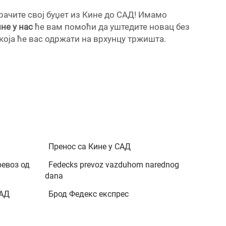
рачите свој буџет из Кине до САД! Имамо
ине у нас
ће вам помоћи да уштедите новац без
оја ће вас одржати на врхунцу тржишта.
Пренос са Кине у САД
евоз од
Fedecks prevoz vazduhom narednog
dana
САД
Брод Федекс експрес