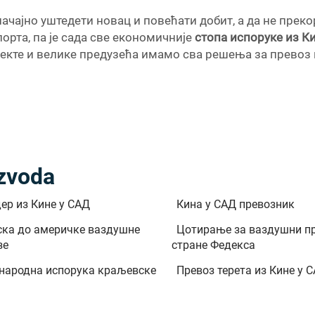
ачајно уштедети новац и повећати добит, а да не преко
орта, па је сада све економичније
стопа испоруке из К
екте и велике предузећа имамо сва решења за превоз к
izvoda
ер из Кине у САД
Кина у САД превозник
ска до америчке ваздушне
Цотирање за ваздушни пр
зе
стране Федекса
народна испорука краљевске
Превоз терета из Кине у 