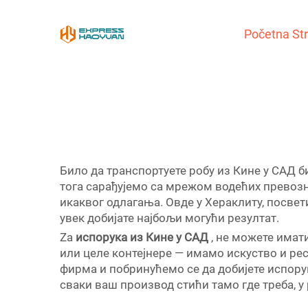
Početna St
Било да транспортуете робу из Кине у САД б
тога сарађујемо са мрежом водећих превозни
икаквог одлагања. Овде у Хераклиту, посвет
увек добијате најбољи могући резултат.
Za
испорука из Кине у САД
, не можете имат
или целе контејнере — имамо искуство и ре
фирма и побринућемо се да добијете испору
сваки ваш производ стићи тамо где треба, у