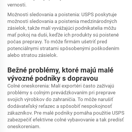
vernosti.
Možnosti sledovania a poistenia: USPS poskytuje
možnosti sledovania a poistenia medzinárodných
zásielok, takže malí vyvážajúci podnikatelia môžu
mať pokoj na duši, keďže ich produkty sú poistené
počas prepravy. To môže firmám ušetriť pred
potenciálnymi stratami spôsobenými poškodením
alebo stratou zásielok.
Bežné problémy, ktoré majú malé
vývozné podniky s dopravou
Colné oneskorenia: Malí exportéri často zažívajú
problémy s colným prevádzkovaním pri preprave
svojich výrobkov do zahraničia. To môže narušiť
dodávateľský reťazec a spôsobiť nespokojnosť
zákazníkov. Pre malé podniky pomáha použitie USPS
zabezpečiť efektívne colné vybavovanie a tak predísť
oneskoreniam.