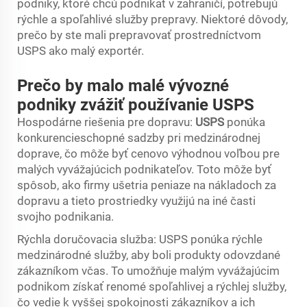
podniky, ktoré chcú podnikať v zahraničí, potrebujú
rýchle a spoľahlivé služby prepravy. Niektoré dôvody,
prečo by ste mali prepravovať prostredníctvom
USPS ako malý exportér.
Prečo by malo malé vývozné
podniky zvážiť používanie USPS
Hospodárne riešenia pre dopravu:
USPS
ponúka
konkurencieschopné sadzby pri medzinárodnej
doprave, čo môže byť cenovo výhodnou voľbou pre
malých vyvážajúcich podnikateľov. Toto môže byť
spôsob, ako firmy ušetria peniaze na nákladoch za
dopravu a tieto prostriedky využijú na iné časti
svojho podnikania.
Rýchla doručovacia služba: USPS ponúka rýchle
medzinárodné služby, aby boli produkty odovzdané
zákazníkom včas. To umožňuje malým vyvážajúcim
podnikom získať renomé spoľahlivej a rýchlej služby,
čo vedie k vyššej spokojnosti zákazníkov a ich