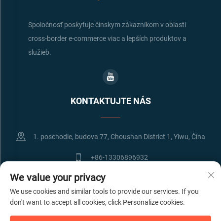
Spoločnosť poskytuje čínskym zákazníkom v oblasti
cross-border e-commerce viac a lepších produktov a
služieb.
KONTAKTUJTE NÁS
1. poschodie, budova 77, Choushan District 1, Yiwu, Čína
+86-13306896932
We value your privacy
[email protected]
We use cookies and similar tools to provide our services. If you
don't want to accept all cookies, click Personalize cookies.
Autorské práva © Yiwu Lianbao International Freight Forwarding Co.,