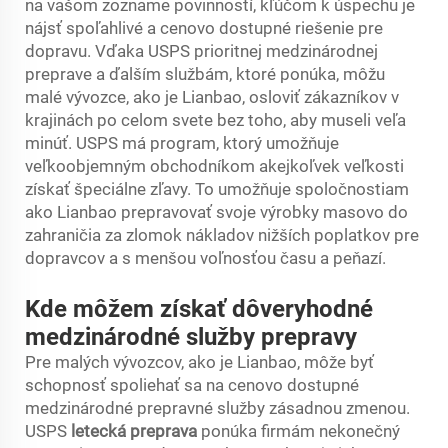
na vašom zozname povinností, kľúčom k úspechu je
nájsť spoľahlivé a cenovo dostupné riešenie pre
dopravu. Vďaka USPS prioritnej medzinárodnej
preprave a ďalším službám, ktoré ponúka, môžu
malé vývozce, ako je Lianbao, osloviť zákazníkov v
krajinách po celom svete bez toho, aby museli veľa
minúť. USPS má program, ktorý umožňuje
veľkoobjemným obchodníkom akejkoľvek veľkosti
získať špeciálne zľavy. To umožňuje spoločnostiam
ako Lianbao prepravovať svoje výrobky masovo do
zahraničia za zlomok nákladov nižších poplatkov pre
dopravcov a s menšou voľnosťou času a peňazí.
Kde môžem získať dôveryhodné
medzinárodné služby prepravy
Pre malých vývozcov, ako je Lianbao, môže byť
schopnosť spoliehať sa na cenovo dostupné
medzinárodné prepravné služby zásadnou zmenou.
USPS
letecká preprava
ponúka firmám nekonečný