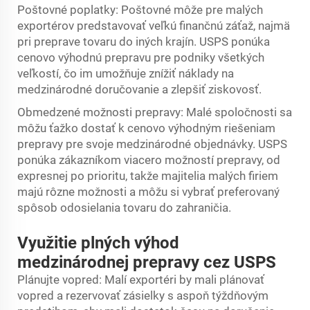
Poštovné poplatky: Poštovné môže pre malých
exportérov predstavovať veľkú finančnú záťaž, najmä
pri preprave tovaru do iných krajín. USPS ponúka
cenovo výhodnú prepravu pre podniky všetkých
veľkostí, čo im umožňuje znížiť náklady na
medzinárodné doručovanie a zlepšiť ziskovosť.
Obmedzené možnosti prepravy: Malé spoločnosti sa
môžu ťažko dostať k cenovo výhodným riešeniam
prepravy pre svoje medzinárodné objednávky. USPS
ponúka zákazníkom viacero možností prepravy, od
expresnej po prioritu, takže majitelia malých firiem
majú rôzne možnosti a môžu si vybrať preferovaný
spôsob odosielania tovaru do zahraničia.
Využitie plných výhod
medzinárodnej prepravy cez USPS
Plánujte vopred: Malí exportéri by mali plánovať
vopred a rezervovať zásielky s aspoň týždňovým