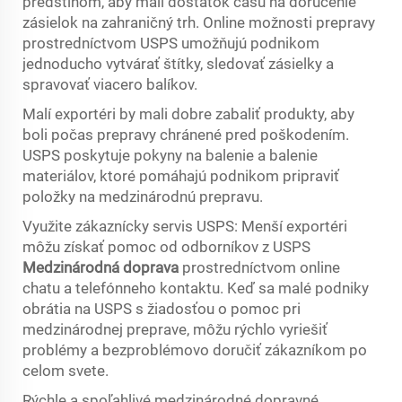
predstihom, aby mali dostatok času na doručenie
zásielok na zahraničný trh. Online možnosti prepravy
prostredníctvom USPS umožňujú podnikom
jednoducho vytvárať štítky, sledovať zásielky a
spravovať viacero balíkov.
Malí exportéri by mali dobre zabaliť produkty, aby
boli počas prepravy chránené pred poškodením.
USPS poskytuje pokyny na balenie a balenie
materiálov, ktoré pomáhajú podnikom pripraviť
položky na medzinárodnú prepravu.
Využite zákaznícky servis USPS: Menší exportéri
môžu získať pomoc od odborníkov z USPS
Medzinárodná doprava
prostredníctvom online
chatu a telefónneho kontaktu. Keď sa malé podniky
obrátia na USPS s žiadosťou o pomoc pri
medzinárodnej preprave, môžu rýchlo vyriešiť
problémy a bezproblémovo doručiť zákazníkom po
celom svete.
Rýchle a spoľahlivé medzinárodné dopravné