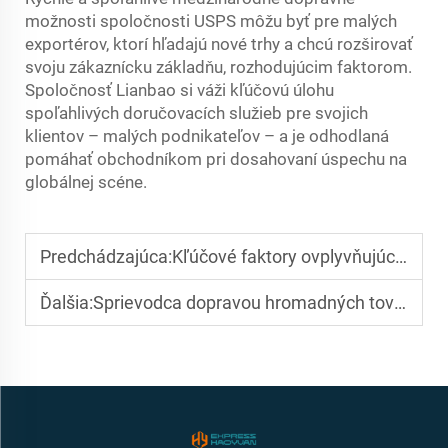
možnosti spoločnosti USPS môžu byť pre malých
exportérov, ktorí hľadajú nové trhy a chcú rozširovať
svoju zákaznícku základňu, rozhodujúcim faktorom.
Spoločnosť Lianbao si váži kľúčovú úlohu
spoľahlivých doručovacích služieb pre svojich
klientov – malých podnikateľov – a je odhodlaná
pomáhať obchodníkom pri dosahovaní úspechu na
globálnej scéne.
Predchádzajúca:
Kľúčové faktory ovplyvňujúce dodací termín pre náklad z Číny do USA
Ďalšia:
Sprievodca dopravou hromadných tovarov z Číny do USA