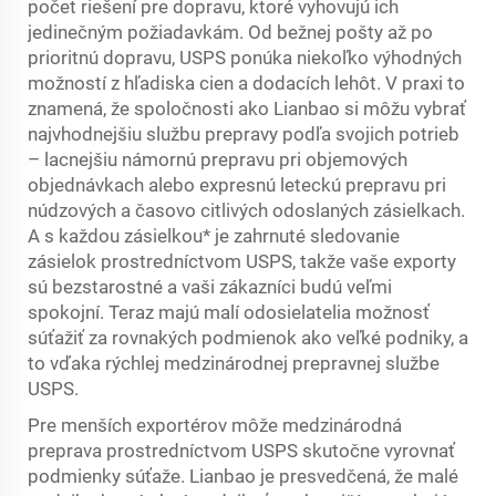
počet riešení pre dopravu, ktoré vyhovujú ich
jedinečným požiadavkám. Od bežnej pošty až po
prioritnú dopravu, USPS ponúka niekoľko výhodných
možností z hľadiska cien a dodacích lehôt. V praxi to
znamená, že spoločnosti ako Lianbao si môžu vybrať
najvhodnejšiu službu prepravy podľa svojich potrieb
– lacnejšiu námornú prepravu pri objemových
objednávkach alebo expresnú leteckú prepravu pri
núdzových a časovo citlivých odoslaných zásielkach.
A s každou zásielkou* je zahrnuté sledovanie
zásielok prostredníctvom USPS, takže vaše exporty
sú bezstarostné a vaši zákazníci budú veľmi
spokojní. Teraz majú malí odosielatelia možnosť
súťažiť za rovnakých podmienok ako veľké podniky, a
to vďaka rýchlej medzinárodnej prepravnej službe
USPS.
Pre menších exportérov môže medzinárodná
preprava prostredníctvom USPS skutočne vyrovnať
podmienky súťaže. Lianbao je presvedčená, že malé