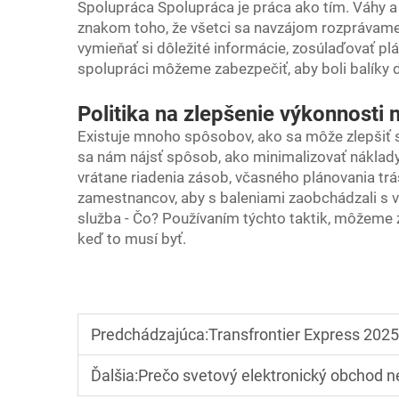
Spolupráca Spolupráca je práca ako tím. Váhy a
znakom toho, že všetci sa navzájom rozprávame a
vymieňať si dôležité informácie, zosúlaďovať plá
spolupráci môžeme zabezpečiť, aby boli balíky 
Politika na zlepšenie výkonnosti 
Existuje mnoho spôsobov, ako sa môže zlepšiť s
sa nám nájsť spôsob, ako minimalizovať náklady 
vrátane riadenia zásob, včasného plánovania trás
zamestnancov, aby s baleniami zaobchádzali s 
služba
- Čo? Používaním týchto taktik, môžeme z
keď to musí byť.
Predchádzajúca:
Transfrontier Express 2025
Ďalšia:
Prečo svetový elektronický obchod 