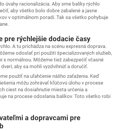
do úvahy racionalizácia. Aby sme balíky rýchlo
pečiť, aby všetko bolo dobre zabalené a jasne
akov v optimálnom poradí. Tak sa všetko pohybuje
ane.
 pre rýchlejšie dodacie časy
ýchlo. A tu prichádza na scénu expresná doprava.
ôžeme odoslať pri použití špecializovaných služieb,
aní s normálnou. Môžeme tiež zabezpečiť včasné
 dverí, aby sa mohli vyzdvihnúť a doručiť.
eme použiť na uľahčenie nášho zaťaženia. Keď
riešenia môžu zohrávať kľúčovú úlohu v procese
ch ciest na dosiahnutie miesta určenia a
uje na procese odoslania balíkov. Toto všetko robí
vateľmi a dopravcami pre
eb