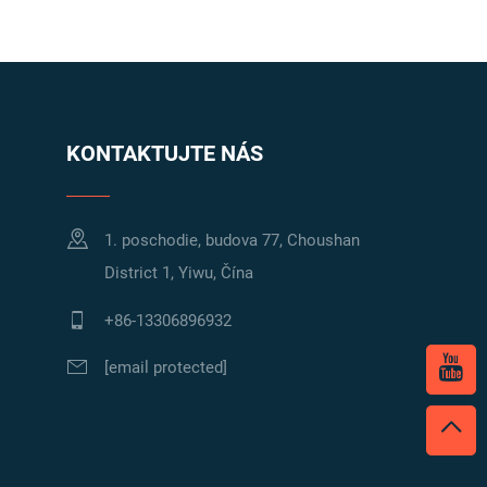
KONTAKTUJTE NÁS
1. poschodie, budova 77, Choushan
District 1, Yiwu, Čína
+86-13306896932
[email protected]