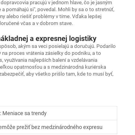
 dopravcovia pracujú v jednom hlave, čo je jasným
 pomáhajú si", povedal. Mohli by sa o to stretnúť,
ny alebo riešiť problémy v tíme. Vďaka lepšej
doručené včas a v dobrom stave.
nákladnej a expresnej logistiky
pôsob, akým sa veci posielajú a doručujú. Podarilo
na proces vrátenia zásielky do podniku, a to
, využívania najlepších balení a vzdelávania
veľkou opatrnosťou a s
medzinárodná kuriérska
abezpečiť, aby všetko prišlo tam, kde to musí byť,
: Meniace sa trendy
nemôže prežiť bez medzinárodného expresu