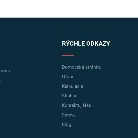
RÝCHLE ODKAZY
Domovská stránka
cross-
O Nás
.
Kalkulácie
Stiahnuť
Kontaktuj Nás
Správy
Blog