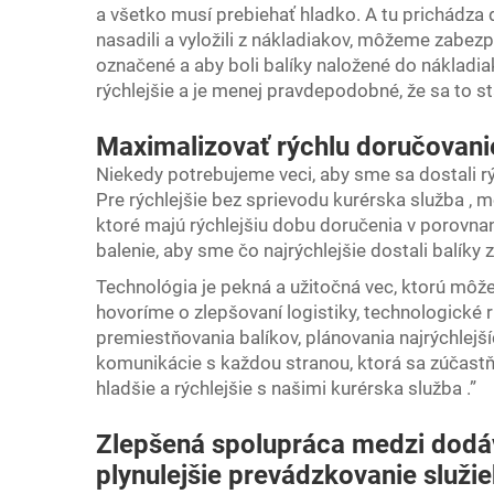
a všetko musí prebiehať hladko. A tu prichádza 
nasadili a vyložili z nákladiakov, môžeme zabez
označené a aby boli balíky naložené do nákladi
rýchlejšie a je menej pravdepodobné, že sa to st
Maximalizovať rýchlu doručovanie
Niekedy potrebujeme veci, aby sme sa dostali r
Pre rýchlejšie bez sprievodu
kurérska služba
, m
ktoré majú rýchlejšiu dobu doručenia v porovn
balenie, aby sme čo najrýchlejšie dostali balíky z
Technológia je pekná a užitočná vec, ktorú môž
hovoríme o zlepšovaní logistiky, technologické 
premiestňovania balíkov, plánovania najrýchlejší
komunikácie s každou stranou, ktorá sa zúčastň
hladšie a rýchlejšie s našimi
kurérska služba
.”
Zlepšená spolupráca medzi dodá
plynulejšie prevádzkovanie služi