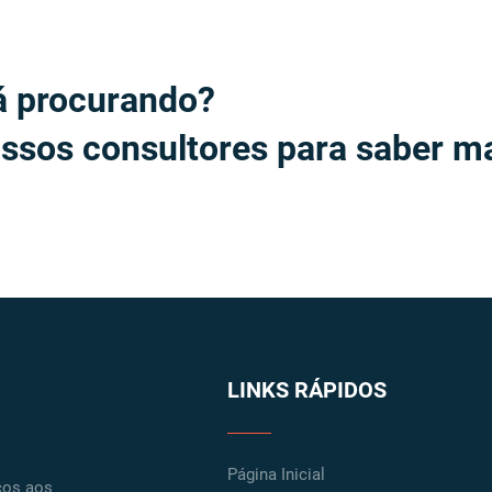
á procurando?
ssos consultores para saber ma
LINKS RÁPIDOS
Página Inicial
ços aos