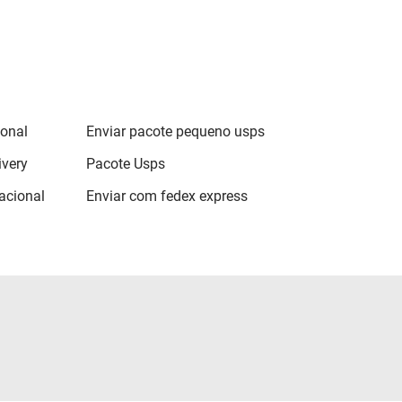
ional
Enviar pacote pequeno usps
ivery
Pacote Usps
acional
Enviar com fedex express