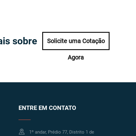
is sobre
Solicite uma Cotação
Agora
ENTRE EM CONTATO
1º andar, Prédio 77, Distrito 1 de