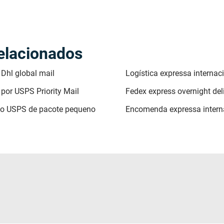
elacionados
 Dhl global mail
Logística expressa internac
 por USPS Priority Mail
Fedex express overnight del
io USPS de pacote pequeno
Encomenda expressa intern