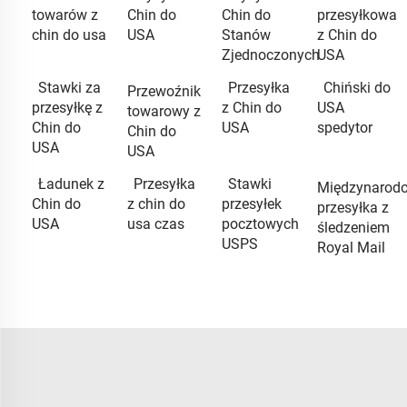
towarów z
Chin do
Chin do
przesyłkowa
chin do usa
USA
Stanów
z Chin do
Zjednoczonych
USA
Stawki za
Przesyłka
Chiński do
Przewoźnik
przesyłkę z
z Chin do
USA
towarowy z
Chin do
USA
spedytor
Chin do
USA
USA
Ładunek z
Przesyłka
Stawki
Międzynarod
Chin do
z chin do
przesyłek
przesyłka z
USA
usa czas
pocztowych
śledzeniem
USPS
Royal Mail