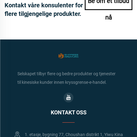
Be om et tilbud
Kontakt våre konsulenter for
flere tilgjengelige produkter.
nå
Selskapet tilbyr flere og bedre produkter og tjenester
til kinesiske kunder innen kryssgrense-e-handel.
KONTAKT OSS
1. etasje, bygning 77, Choushan distrikt 1, Yiwu Kina