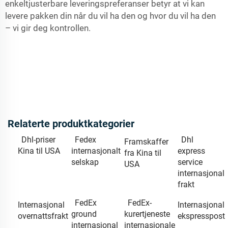
enkeltjusterbare leveringspreferanser betyr at vi kan
levere pakken din når du vil ha den og hvor du vil ha den
– vi gir deg kontrollen.
Relaterte produktkategorier
Dhl-priser
Fedex
Dhl
Framskaffer
Kina til USA
internasjonalt
express
fra Kina til
selskap
service
USA
internasjonal
frakt
FedEx
FedEx-
Internasjonal
Internasjonal
ground
kurertjeneste
overnattsfrakt
ekspresspost
internasjonal
internasjonale