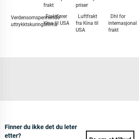
frakt
priser
Fraktfører
Luftfrakt
Dhl for
Verdensomspennende
Kina til USA
fra Kina til
internasjonal
uttrykktskuringsfirma
USA
frakt
Finner du ikke det du leter
etter?