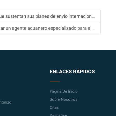
ustentan sus planes de envío internacional de USPS
 especializado para el transporte de mercancías desde China a Estados Unidos
ENLACES RÁPIDOS
Página De Inicio
Sobre Nosotros
nterizo
Citas
Descargar