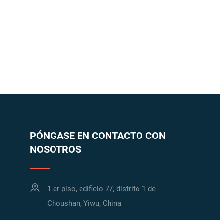
PÓNGASE EN CONTACTO CON
NOSOTROS
1.er piso, edificio 77, distrito 1 de
Choushan, Yiwu, China