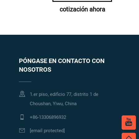
cotización ahora
PÓNGASE EN CONTACTO CON
NOSOTROS
1.er piso, edificio 77, distrito 1 de
Choushan, Yiwu, China
+86-13306896932
[email protected]