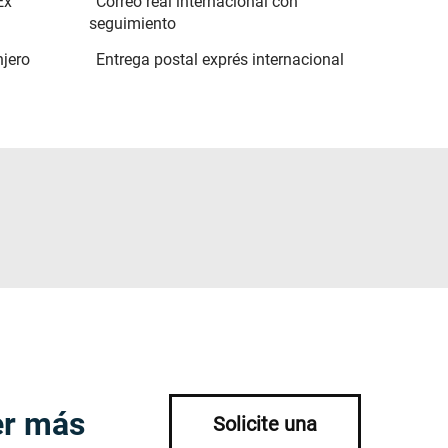
Ex
Correo real internacional con
seguimiento
njero
Entrega postal exprés internacional
er más
Solicite una