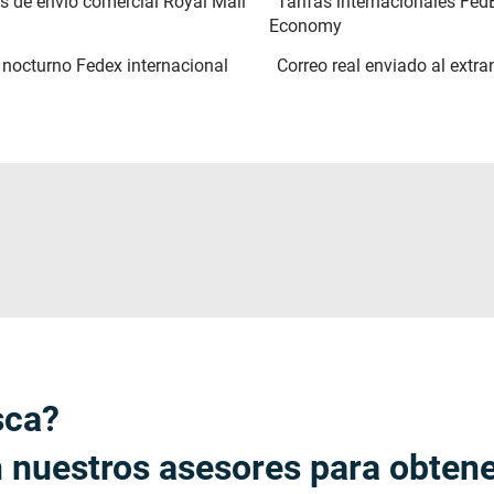
s de envío comercial Royal Mail
Tarifas internacionales Fed
Economy
 nocturno Fedex internacional
Correo real enviado al extra
sca?
 nuestros asesores para obten