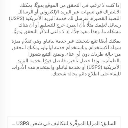
إذا كنت لا ترغب في التحقق من الموقع يدويًّا، يمكنك
الاشتراك في تنبيهات عبر البريد الإلكتروني أو الرسائل
النصية القصيرة. فترسل لك خدمة البريد الأمريكية (USPS)
رسائل تُعلِمك مثلًا بأن الطرد خرج للتسليم أو أن هناك
مشكلة ما. وهذا مفيد جدًّا، إذ لا داعي لتذكُّر التحقق يدويًّا.
يمكنك أيضًا تتبع شحنتك عبر خدمة ليانباو. وهي تقدِّم ميزة
سهلة الاستخدام. وباستخدام خدمة ليانباو، يمكنك التحقق
من حالة طردك دون أي عناء. ويمنح التتبع شعورًا
بالطمأنينة. وإذا حصل تأخير، فاتصل فورًا بخدمة البريد
الأمريكية (USPS) أو بخدمة ليانباو. واستخدم هذه الأدوات
للبقاء على اطلاع دائم بحالة شحنتك.
السابق:
المزايا الموفِّرة للتكاليف في شحن USPS الدولي للبضائع عالية الحجم