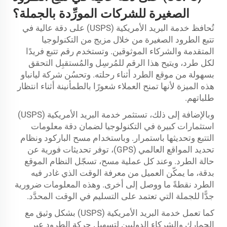
الصغيرة للشركات المورِّدة بالجملة؟
تُحافظ خدمة البريد الأمريكية (USPS) على دقة عالية في
تتبع الطرود الصغيرة من خلال مزيج من التكنولوجيا
المتقدمة والشركاء الموثوقين. وتستخدم رقم تتبع فريدًا
لكل طرد، ويتيح هذا الرقم للمُرسِل والمُستقبِل التحقق
بسهولة من موقع الطرد أثناء رحلته. وتحسُن شركة ليانباو
هذه الميزة لأنها تمنح العملاء شعورًا بالطمأنينة أثناء انتظار
طلباتهم.
وبالإضافة إلى ذلك، تستثمر خدمة البريد الأمريكية (USPS)
استثمارات كبيرة في التكنولوجيا لضمان دقة معلومات
التتبع وتحديثها باستمرار. وباستخدام مسح الباركود ونظام
تحديد المواقع العالمي (GPS)، توفر تحديثات فورية عن
حالة الطرد. وعند كل عملية مسح، تسجّل النظام الموقع
بدقة، ما يمكّن العميل من معرفة الوقت الذي غادر فيه
الطرد نقطةً ما ووصل إلى أخرى. وهذه المعلومات ضرورية
جدًّا للجملة التي تعتمد على التسليم في الوقت المحدَّد.
كما تعمل خدمة البريد الأمريكية (USPS) بشكل وثيق مع
الجمارك والشركاء الدوليين لتسهيل حركة الطرود عبر