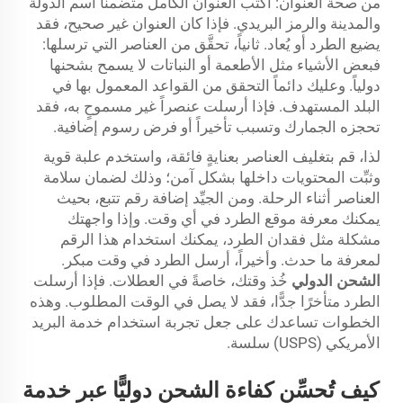
من صحة العنوان: اكتب العنوان الكامل متضمناً اسم الدولة
والمدينة والرمز البريدي. فإذا كان العنوان غير صحيح، فقد
يضيع الطرد أو يُعاد. ثانياً، تحقَّق من العناصر التي ترسلها:
فبعض الأشياء مثل الأطعمة أو النباتات لا يسمح بشحنها
دولياً. وعليك دائماً التحقق من القواعد المعمول بها في
البلد المستهدف. فإذا أرسلت عنصراً غير مسموحٍ به، فقد
تحجزه الجمارك وتسبب تأخيراً أو فرض رسوم إضافية.
لذا، قم بتغليف العناصر بعنايةٍ فائقة، واستخدم علبة قوية
وثبِّت المحتويات داخلها بشكل آمن؛ وذلك لضمان سلامة
العناصر أثناء الرحلة. ومن الجيِّد إضافة رقم تتبع، بحيث
يمكنك معرفة موقع الطرد في أي وقت. وإذا واجهتك
مشكلة مثل فقدان الطرد، يمكنك استخدام هذا الرقم
لمعرفة ما حدث. وأخيراً، أرسل الطرد في وقت مبكر.
الشحن الدولي
خُذ وقتك، خاصةً في العطلات. فإذا أرسلت
الطرد متأخرًا جدًّا، فقد لا يصل في الوقت المطلوب. وهذه
الخطوات تساعدك على جعل تجربة استخدام خدمة البريد
الأمريكي (USPS) سلسة.
كيف تُحسِّن كفاءة الشحن دوليًّا عبر خدمة