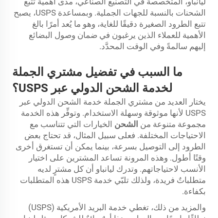
ليانباو، المتخصصة في التصنيع الصناعي، مدى أهمية تتبع
الشحنات بالنسبة للجهات الجملية. وبمساعدة USPS، يصبح
تتبع الطرود الصغيرة دقيقًا للغاية، وهو ما يُعد أمرًا بالغ
الأهمية للعملاء الذين يرغبون في ضمان وصول البضائع
إليهم سالمةً وفي الوقت المحدَّد.
ما السبب في تفضيل مشتري الجملة
لخدمة الشحن الدولي عبر USPS؟
يختار العديد من مشتري الجملة خدمة الشحن الدولي عبر
USPS لأنها موثوقة وسهلة الاستخدام. وتوفِّر هذه الخدمة
مجموعة متنوعة من
الشحن
الخيارات التي تتناسب مع
الاحتياجات المختلفة. فعلى سبيل المثال، قد تحتاج بعض
الطرود إلى التوصيل بسرعة، بينما يمكن أن تستغرق أخرى
وقتًا أطول. وهذه المرونة تساعد المشترين على اختيار
الأنسب لاحتياجاتهم. وتدرك ليانباو أن كل مشترٍ لديه
متطلباتٌ فريدة، ولذلك تلبّي خدمة USPS هذه المتطلبات
بكفاءة.
والمزيد من ذلك، تغطي خدمة البريد الأمريكية (USPS)