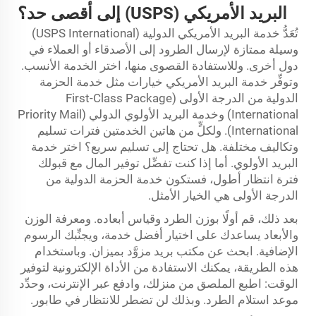
البريد الأمريكي (USPS) إلى أقصى حد؟
تُعَدُّ خدمة البريد الأمريكي الدولية (USPS International)
وسيلة ممتازة لإرسال الطرود إلى الأصدقاء أو العملاء في
دول أخرى. وللاستفادة القصوى منها، اختر الخدمة الأنسب.
وتوفِّر خدمة البريد الأمريكي خيارات مثل خدمة الحزمة
الدولية من الدرجة الأولى (First-Class Package
International) وخدمة البريد الأولوي الدولي (Priority Mail
International). ولكلٍّ من هاتين الخدمتين فترات تسليم
وتكاليف مختلفة. هل تحتاج إلى تسليم سريع؟ اختر خدمة
البريد الأولوي. أما إذا كنت تفضِّل توفير المال مع قبولك
فترة انتظار أطول، فستكون خدمة الحزمة الدولية من
الدرجة الأولى هي الخيار الأمثل.
بعد ذلك، قم أولًا بوزن الطرد وقياس أبعاده. ومعرفة الوزن
والأبعاد يساعدك على اختيار أفضل خدمة، ويجنِّبك الرسوم
الإضافية. ابحث عن مكتب بريد مزوَّد بميزان. وباستخدام
هذه الطريقة، يمكنك الاستفادة من الأداة الإلكترونية لتوفير
الوقت: اطبع الملصق من منزلك، وادفع عبر الإنترنت، وحدِّد
موعد استلام الطرد. وبذلك لن تضطر للانتظار في طابور.