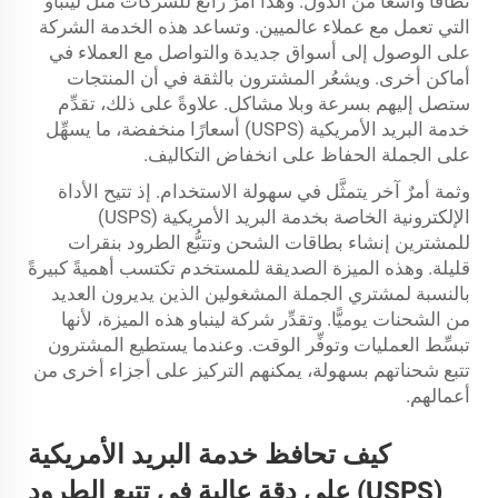
نطاقًا واسعًا من الدول. وهذا أمرٌ رائعٌ للشركات مثل لينباو
التي تعمل مع عملاء عالميين. وتساعد هذه الخدمة الشركة
على الوصول إلى أسواق جديدة والتواصل مع العملاء في
أماكن أخرى. ويشعُر المشترون بالثقة في أن المنتجات
ستصل إليهم بسرعة وبلا مشاكل. علاوةً على ذلك، تقدِّم
خدمة البريد الأمريكية (USPS) أسعارًا منخفضة، ما يسهِّل
على الجملة الحفاظ على انخفاض التكاليف.
وثمة أمرٌ آخر يتمثَّل في سهولة الاستخدام. إذ تتيح الأداة
الإلكترونية الخاصة بخدمة البريد الأمريكية (USPS)
للمشترين إنشاء بطاقات الشحن وتتبُّع الطرود بنقرات
قليلة. وهذه الميزة الصديقة للمستخدم تكتسب أهميةً كبيرةً
بالنسبة لمشتري الجملة المشغولين الذين يديرون العديد
من الشحنات يوميًّا. وتقدِّر شركة لينباو هذه الميزة، لأنها
تبسِّط العمليات وتوفِّر الوقت. وعندما يستطيع المشترون
تتبع شحناتهم بسهولة، يمكنهم التركيز على أجزاء أخرى من
أعمالهم.
كيف تحافظ خدمة البريد الأمريكية
(USPS) على دقة عالية في تتبع الطرود