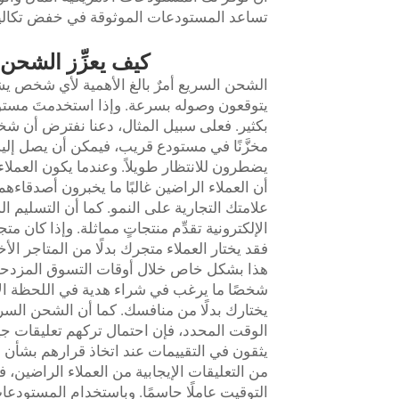
تساعد المستودعات الموثوقة في خفض تكال
كيف يعزِّز الشحن 
الشحن السريع أمرٌ بالغ الأهمية لأي شخص يشتر
يتوقعون وصوله بسرعة. وإذا استخدمتَ مستو
بكثير. فعلى سبيل المثال، دعنا نفترض أن شخصًا 
مخزَّنًا في مستودع قريب، فيمكن أن يصل إليه 
يضطرون للانتظار طويلاً. وعندما يكون العملا
أن العملاء الراضين غالبًا ما يخبرون أصدقاءه
علامتك التجارية على النمو. كما أن التسليم ا
الإلكترونية تقدِّم منتجاتٍ مماثلة. وإذا كان متج
فقد يختار العملاء متجرك بدلًا من المتاجر ا
هذا بشكل خاص خلال أوقات التسوق المزدحمة 
شخصًا ما يرغب في شراء هدية في اللحظة الأخ
يختارك بدلًا من منافسك. كما أن الشحن السريع
الوقت المحدد، فإن احتمال تركهم تعليقات جيد
يثقون في التقييمات عند اتخاذ قرارهم بشأن 
من التعليقات الإيجابية من العملاء الراضين، فه
التوقيت عاملًا حاسمًا. وباستخدام المستودع