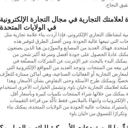
قيق النجاح.
دة لعلامتك التجارية في مجال التجارة الإلكترونية
في الولايات المتحدة
الأهمية لنشاطك التجاري الإلكتروني. فإذا أردت بناء علامة تجارية مثل
ات التي تبيعها عالية الجودة. ومن أفضل الطرق لتوفير هذه
متحدة. فهناك العديد من المصانع والمورِّدين هنا الذين يصنعون
، يمكنك عادةً الحصول على جودة أفضل وسرعة أكبر
شحن من
مكنك البدء بالبحث عبر الإنترنت عن الشركات المصنِّعة في
في بيعه من المنتجات. وتوجد العديد من المواقع الإلكترونية التي
لمعارض التجارية أو الفعاليات الصناعية، وهي أماكن ممتازة للتعرُّف
صيًّا. ويمكنك طرح الأسئلة وحتى التفاوض بشأن الأسعار. وهذا
ة لعلامتك التجارية «ليان باو». وتشمل الخيارات الأخرى استخدام
 يمكنك من خلالها شراء المنتجات بكميات كبيرة وبأسعار أقل.
لإلكترونيات وانتهاءً بالملابس. فقط تأكَّد من قراءة التقييمات
استيراد منتجات عالية الجودة من الولايات المتحدة، يمكنك بناء
وتكرارًا للتسوق من «ليان باو»