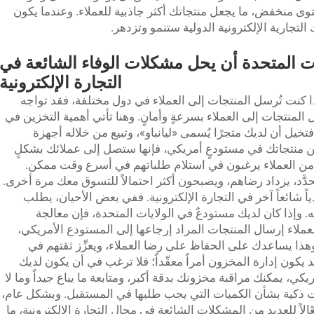
 منخفض، ما يجعل منتجاتك أكثر جاذبية للعملاء. وعندما يكون
لتجارية الإلكترونية الدولية ستنمو وتزدهر.
ت المتحدة أن يحل مشكلات الوفاء الشائعة في
التجارة الإلكترونية
ا كنت تُرسل المنتجات إلى العملاء في دول مختلفة، فقد تواجه
لمنتجات إلى العملاء بسرعةٍ وأمانٍ. وهنا تأتي أهمية التخزين في
تخيل أن لديك متجرًا يُسمى «ليانباو»، وتبيع من خلاله أجهزة
زين منتجاتك في مستودعٍ أمريكي، فإنها ستصل إلى عملائك بشكلٍ
ديد من العملاء يرغبون في استلام طلباتهم في أسرع وقت ممكن.
دَّد، يزداد رضاهم، ويصبحون أكثر احتمالاً للتسوق معك مرة أخرى.
اً شائعاً آخر في التجارة الإلكترونية. ففي بعض الأحيان، يطلب
ونه. وإذا كان لديك مستودعٌ في الولايات المتحدة، فإن معالجة
عملاء إرسال المنتجات المراد إرجاعها إلى المستودع الأمريكي،
هذا يساعدك على الحفاظ على رضا العملاء، ويعزِّز ثقتهم في
د يكون إدارة المخزون أمراً معقّداً؛ فلا ترغب في أن يكون لديك
كي، يمكنك مراقبة مخزونك بدقة أكبر، ومتابعة ما يباع جيداً وما لا
رات ذكية بشأن الكميات التي يجب طلبها في المستقبل. وبشكل عام،
ّالاً للعديد من المشكلات الشائعة في مجال التجارة الإلكترونية، ما