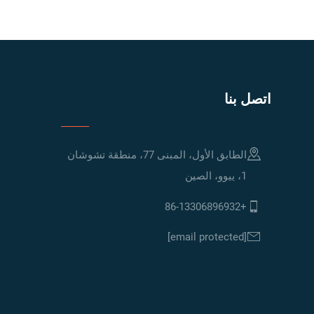
اتصل بنا
الطابق الأول، المبنى 77، منطقة تشوشان
1، ييوو، الصين
+86-13306896932
[email protected]