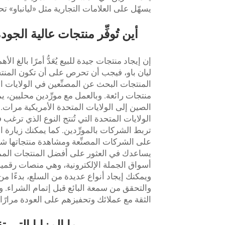
يسهّل على العلامات التجارية مثل «ليانباو» تح
أين تُوفِّر منتجات عالية الجو
إن إيجاد منتجات جيدة للبيع يُعَدُّ أمرًا بالغ 
ليان باو، فيجب أن تحرص على أن تكون المنتج
المنتجات البحث عن المصنِّعين في الولايات ال
منتجات رائعة. وبالعمل مع مورِّدين محليين
الصين إلى الولايات المتحدة الأمريكية
مرات. ي
الولايات المتحدة التي تُنتج النوع الذي ترغب 
تربط الشركات بالمورِّدين. كما يمكنك زيارة ا
على الشركات المصنِّعة ومشاهدة منتجاتها شخ
يساعدك في العثور على أفضل المنتجات الممكن
أسواق الجملة الإلكترونية، وهي منصات رقمية
ويمكنك إيجاد أنواع عديدة من السلع، بدءًا من ا
والتحقق من سمعة البائع قبل إتمام الشراء. وب
الثقة مع عملائك وتحفيزهم على العودة مرارًا 