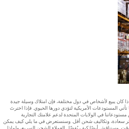
صةٍ إذا كان يبيع لأشخاص في دول مختلفة، فإن امتلاك وسيلة جيدة
ا تأتي المستودعات الأمريكية لتؤدي دورها الحيوي. فإذا اخترتَ
 مستودعاتنا في الولايات المتحدة لدعم علامتك التجارية
ء أكثر سعادة، وتكاليف شحن أقل. وسنستعرض في ما يلي كيف يمكن
قت. وسنناقش أيضًا كيف يُفضّل العملاء الشحن السريع، ولماذا