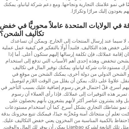
ا في نمو علامتك التجارية ونجاحها. ومع دعم شركة ليانباو، يمكنك
يعودون إليك مرارًا وتكرارًا.
وقة في الولايات المتحدة عاملاً محوريًّا في خفض
تكاليف الشحن؟
 لا سيما عند إرسال المنتجات إلى الخارج. ويمكن أن تساعدك
ى خفض هذه التكاليف. فلنبدأ أولًا بالتفكير في كيفية عمل عملية
ان إقامة عملائك، فإن تكلفة إرسالها إليهم ستكون أعلى. أما إذا
لشحن تنخفض. وهذه إحدى أهم الأسباب التي تدفع إلى استخدام
ارك مستودعات شركة ليانباو، يمكنك توفير المال في تكاليف
و
الشحن الدولي
من دولة أخرى، يمكنك الشحن من موقعٍ في
لنقل. علاوةً على ذلك، يمكن أن يقلل من الوقت اللازم لتوصيل
إليهم أسرع، قلّ احتمال فرض رسوم إضافية عليك بسبب التأخير في
رير هذه التوفيرات إلى عملائك. فإذا رأى العملاء أن رسوم
بل وقد يشترون عناصر أكثر لأنهم يشعرون بأنهم يحصلون على
عد نمو نشاطك التجاري بشكل أسرع. كما أن استخدام مستودعات
ت تعلم أن منتجاتك آمنة ومُخزَّنة جيدًا، فيمكنك تتبع مخزونك بدقة
والاحتفاظ بالكمية المناسبة من المخزون يعني خفض التكاليف عليك.
باختصار، فإن التعاون مع مستودعات أمريكية مثل تلك التابعة لشركة Lianbao يمكن أن يوفر لك المال والوقت.