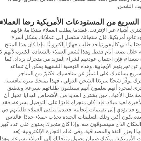
يف الشحن.
السريع من المستودعات الأمريكية رضا العملاء
ي أشياء عبر الإنترنت. فعندما يطلب العملاء منتجًا ما، فإنهم
دعاتٍ أمريكيةً، فإن منتجاتك ستصل إلى عملائك بشكل أسرع
ما في كاليفورنيا قد طلب جهازًا إلكترونيًّا. فإذا كان هذا المنتج
خلال بضعة أيام فقط. وهذا يُشعر العملاء بالسعادة الكبيرة لأنهم لا
ء سعداء، فإن احتمال عودتهم لشراء المزيد من متجرك يزداد. كما
م عن تجربتهم الإيجابية. وهذه التوصية الشفهية يمكن أن تساعد
لسريع يساعدك على التميُّز عن منافسيك. فكثيرٌ من المتاجر
رك يوفِّر شحنًا سريعًا
الشحن الدولي
، فهذا يمنحك ميزة تنافسية.
لأخرى لمجرد أنهم يعلمون أنهم سيتلقون طلباتهم بسرعة. وينطبق
مثل الأعياد، حين يشتري العديد من الأشخاص الهدايا. تخيل أن
يرة لعيد ميلاد. فإذا كان متجرك قادرًا على التوصيل بسرعة، فقد
 قد يؤدي إلى تقييمات إيجابية. فعندما يتلقى العملاء طلباتهم في
ة يكون أكبر. وتلك التعليقات الجيدة تجذب عملاء جددًا. فالناس
المكان الذي سيتسوقون منه. وإذا كان متجرك يحتوي على عدد كبير
ذا يعزز الثقة والمصداقية. وفي عالم التجارة الإلكترونية، يُعد
ات الأمريكية، يمكنك ضمان وصول منتجاتك إلى العملاء بسرعة. وهذا