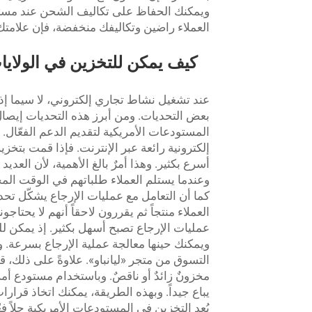
ويمكنك الحفاظ على تكاليف الشحن عند مستوى
العملاء راضين وتكاليفك منخفضة، فإن علامتك ا
كيف يمكن للتخزين في الولايا
عند تشغيل نشاط تجاري إلكتروني، لا سيما إذ
بعض التحديات. ومن أبرز هذه التحديات إيصال ا
المستودعات الأمريكية لتقديم الدعم الفعّال. ف
إلكترونية رائعة عبر الإنترنت. فإذا قمت بتخ
أسرع بكثير. وهذا أمرٌ بالغ الأهمية، لأن الع
وعندما يستلم العملاء طلباتهم في الوقت المح
كما أن التعامل مع عمليات الإرجاع يشكّل تحدي
العملاء منتجاً ثم يقررون لاحقاً أنهم لا يحتاج
عمليات الإرجاع تصبح أسهل بكثير. إذ يمكن لل
ويمكنك حينها معالجة عملية الإرجاع بسرعة. و
التسوق من متجر «ليانباو». علاوةً على ذلك، ق
مخزونٌ زائدٌ أو ناقصٌ. وباستخدام مستودع أمري
يباع جيداً. وبهذه الطريقة، يمكنك اتخاذ قرا
يُعد التخزين في المستودعات الأمريكية حلاً فع