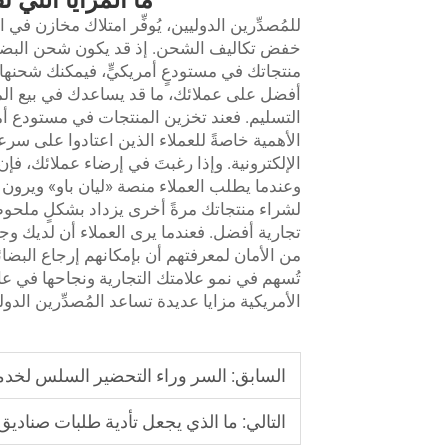
ما المزايا التي ت
للمُصدِّرين الدوليين، يُوفِّر امتلاك مخازن في 
خفض تكاليف الشحن. إذ قد يكون شحن البضائع م
منتجاتك في مستودعٍ أمريكيٍّ، فيمكنك شحنها 
أفضل على عملائك، ما قد يساعدك في بيع المز
التسليم. فعند تخزين المنتجات في مستودع أمر
الأهمية خاصةً للعملاء الذين اعتادوا على سر
الإلكترونية. وإذا رغبتَ في إرضاء عملائك، فإن 
وعندما يطلب العملاء منصة «ليان باو» ويرون
لشراء منتجاتك مرةً أخرى يزداد بشكلٍ ملحوظ. 
تجارية أفضل. فعندما يرى العملاء أن لديك وجو
من الأمان لمعرفتهم أن بإمكانهم إرجاع البضا
تُسهم في نمو علامتك التجارية ونجاحها في عال
الأمريكية مزايا عديدة تساعد المُصدِّرين الدول
السابق:
السر وراء التحضير السلس لخدمة الشحن عبر أمازون 
التالي:
ما الذي يجعل تأدية طلبات صنادي