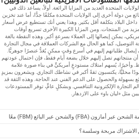
قدِّمها المستودعات الأمريكية للبائعين الدوليين؟
الولايات المتحدة العديد من المزايا الرائعة. أولاً، يساعد ذلك في
ن دولة أخرى إلى الولايات المتحدة مكلفًا جدًّا، أما عند تخزين
داخل البلاد بتكلفة أقل بكثير. وهذا يعني أنك تستطيع عرض أسعار
يد من المنتجات. ومن المزايا الكبيرة الأخرى تسريع أوقات
يكي، يمكن إيصالها إلى العملاء بسرعةٍ أكبر. وهذه النقطة بالغة
عة التوصيل، كما هو الحال مع الشركات العملاقة في مجال التجارة
إيصال طلباتهم إليهم في أسرع وقتٍ ممكنٍ يُعَدُّ عنصرًا جوهريًّا.
 أن منتجاتهم تصل إليهم خلال بضعة أيام فقط، فإن احتمال عودتهم
وأخيرًا، يُسهم امتلاك مستودعٍ أمريكيٍّ في بناء صورة علامة
دًا محليًّا، يكتسبون ثقةً أكبر في نشاطك التجاري. ويشعرون بمزيدٍ
ئع بسهولة والحصول على الدعم الفني عند الحاجة. وهذه الثقة قد
م التجارة الإلكترونية التنافسي. وبشكلٍ عامٍّ، توفر المستودعات
يين مثل «ليان باو» على الازدهار.
(FBA) والشحن عبر البائع (FBM) معًا
ق الاشتراك مربحة وسلسة؟