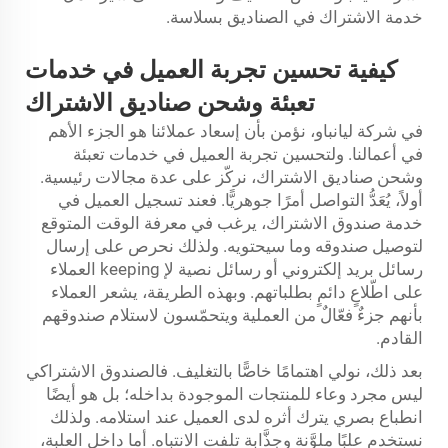
خدمة الاشتراك في الصناديق بسلاسة.
كيفية تحسين تجربة العميل في خدمات
تعبئة وشحن صناديق الاشتراك
في شركة ليانباو، نؤمن بأن إسعاد عملائنا هو الجزء الأهم
في أعمالنا. ولتحسين تجربة العميل في خدمات تعبئة
وشحن صناديق الاشتراك، نركّز على عدة مجالات رئيسية.
أولاً، يُعَدُّ التواصل أمرًا جوهريًّا. فعند تسجيل العميل في
خدمة صندوق الاشتراك، يرغب في معرفة الوقت المتوقع
لتوصيل صندوقه وما سيحتويه. ولذلك نحرص على إرسال
رسائل بريد إلكتروني أو رسائل نصية لإ keeping العملاء
على اطّلاعٍ دائمٍ بطلباتهم. وبهذه الطريقة، يشعر العملاء
بأنهم جزءٌ فعّالٌ من العملية ويتحمّسون لاستلام صندوقهم
القادم.
بعد ذلك، نولي اهتمامًا خاصًّا بالتغليف. فالصندوق الاشتراكي
ليس مجرد وعاء للمنتجات الموجودة بداخله؛ بل هو أيضًا
انطباع بصري يترك أثره لدى العميل عند استلامه. ولذلك
نستخدم علبًا ملوَّنة وجذَّابة تلفت الانتباه. أما داخل العلبة،