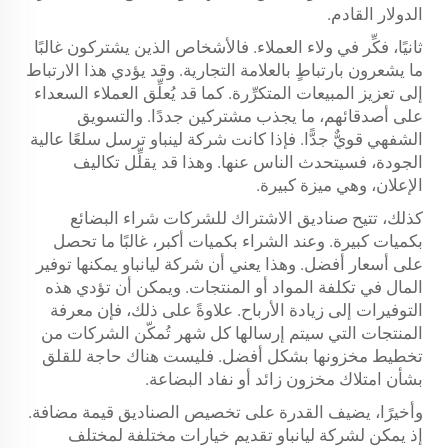
الدولار القادم.
ثانيًا، فكِّر في ولاء العملاء. فالأشخاص الذين يشتركون غالبًا
ما يشعرون بارتباطٍ بالعلامة التجارية. وقد يؤدي هذا الارتباط
إلى تعزيز المبيعات المتكرِّرة. كما قد يُعلِّق العملاء السعداء
على أصدقائهم، ما يجذب مشتركين جددًا. والتسويق
الشفهي قويٌّ جدًّا. فإذا كانت شركة لينباو ترسل سلعًا عالية
الجودة، فسيتحدث الناس عنها. وهذا قد يقلِّل تكاليف
الإعلان، وهي ميزة كبيرة.
كذلك، تتيح صناديق الاشتراك للشركات شراء البضائع
بكميات كبيرة. وعند الشراء بكميات أكبر، غالبًا ما تحصل
على أسعار أفضل. وهذا يعني أن شركة ليانباو يمكنها توفير
المال في تكلفة المواد أو المنتجات. ويمكن أن تؤدي هذه
التوفيرات إلى زيادة الأرباح. علاوةً على ذلك، فإن معرفة
المنتجات التي سيتم إرسالها كل شهر تُمكّن الشركات من
تخطيط مخزونها بشكل أفضل. فليست هناك حاجة للقلق
بشأن امتلاك مخزون زائد أو نفاد البضاعة.
وأخيرًا، يضيف القدرة على تخصيص الصناديق قيمة مضافة.
إذ يمكن لشركة ليانباو تقديم خيارات مختلفة لمختلف