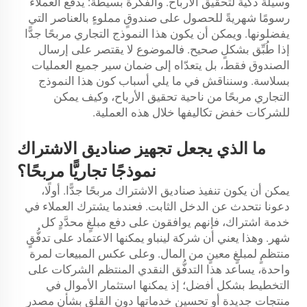
وسيلة ذكية لتحقيق الأرباح. والفكرة بسيطة: يدفع العملاء
رسومًا شهريةً للحصول على صندوقٍ مملوءٍ بالعناصر التي
يفضلونها. ويمكن أن يكون هذا النموذج التجاري مربحًا جدًّا
إذا طُبِّق بشكلٍ صحيح. فالموضوع لا يقتصر على إرسال
الصندوق فقط، بل يتعدّاه إلى ضمان سير جميع العمليات
بسلاسة. وسنناقش في ما يلي أسباب كون هذا النموذج
التجاري مربحًا من ناحية تحقيق الأرباح، وكيف يمكن
للشركات خفض تكاليفها خلال هذه العملية.
ما الذي يجعل تجهيز صناديق الاشتراك
نموذجًا تجاريًّا مربحًا؟
يمكن أن يكون تنفيذ صناديق الاشتراك مربحًا جدًّا. أولًا،
دعونا نتحدث عن الدخل الثابت. فعندما يشترك العملاء في
خدمة اشتراك، فإنهم يوافقون على دفع مبلغٍ محدَّدٍ كل
شهر. وهذا يعني أن شركة لينباو يمكنها الاعتماد على تدفُّقٍ
منتظمٍ لمبلغٍ معينٍ من المال. وعلى عكس المبيعات لمرة
واحدة، يساعد هذا التدفُّق النقدي المنتظم الشركات على
التخطيط بشكل أفضل؛ إذ يمكنها استثمار الأموال في
منتجات جديدة أو تحسين خدماتها دون القلق بشأن مصدر