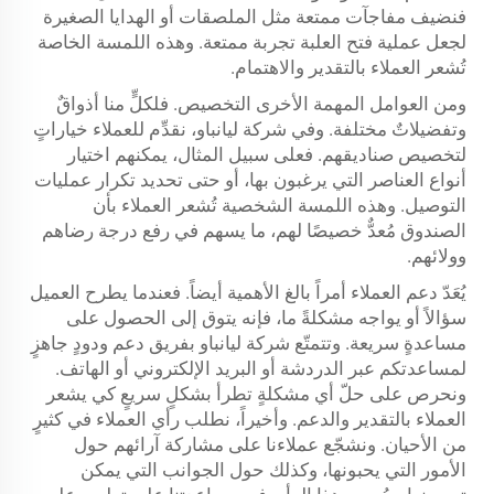
فنضيف مفاجآت ممتعة مثل الملصقات أو الهدايا الصغيرة
لجعل عملية فتح العلبة تجربة ممتعة. وهذه اللمسة الخاصة
تُشعر العملاء بالتقدير والاهتمام.
ومن العوامل المهمة الأخرى التخصيص. فلكلٍّ منا أذواقٌ
وتفضيلاتٌ مختلفة. وفي شركة ليانباو، نقدِّم للعملاء خياراتٍ
لتخصيص صناديقهم. فعلى سبيل المثال، يمكنهم اختيار
أنواع العناصر التي يرغبون بها، أو حتى تحديد تكرار عمليات
التوصيل. وهذه اللمسة الشخصية تُشعر العملاء بأن
الصندوق مُعدٌّ خصيصًا لهم، ما يسهم في رفع درجة رضاهم
وولائهم.
يُعَدّ دعم العملاء أمراً بالغ الأهمية أيضاً. فعندما يطرح العميل
سؤالاً أو يواجه مشكلةً ما، فإنه يتوق إلى الحصول على
مساعدةٍ سريعة. وتتمتّع شركة ليانباو بفريق دعم ودودٍ جاهزٍ
لمساعدتكم عبر الدردشة أو البريد الإلكتروني أو الهاتف.
ونحرص على حلّ أي مشكلةٍ تطرأ بشكلٍ سريعٍ كي يشعر
العملاء بالتقدير والدعم. وأخيراً، نطلب رأي العملاء في كثيرٍ
من الأحيان. ونشجّع عملاءنا على مشاركة آرائهم حول
الأمور التي يحبونها، وكذلك حول الجوانب التي يمكن