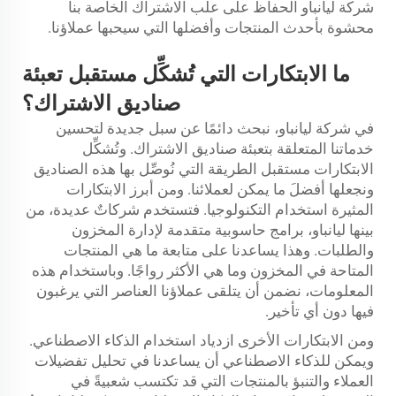
شركة ليانباو الحفاظ على علب الاشتراك الخاصة بنا
محشوة بأحدث المنتجات وأفضلها التي سيحبها عملاؤنا.
ما الابتكارات التي تُشكِّل مستقبل تعبئة
صناديق الاشتراك؟
في شركة ليانباو، نبحث دائمًا عن سبل جديدة لتحسين
خدماتنا المتعلقة بتعبئة صناديق الاشتراك. وتُشكِّل
الابتكارات مستقبل الطريقة التي نُوصِّل بها هذه الصناديق
ونجعلها أفضلَ ما يمكن لعملائنا. ومن أبرز الابتكارات
المثيرة استخدام التكنولوجيا. فتستخدم شركاتٌ عديدة، من
بينها ليانباو، برامج حاسوبية متقدمة لإدارة المخزون
والطلبات. وهذا يساعدنا على متابعة ما هي المنتجات
المتاحة في المخزون وما هي الأكثر رواجًا. وباستخدام هذه
المعلومات، نضمن أن يتلقى عملاؤنا العناصر التي يرغبون
فيها دون أي تأخير.
ومن الابتكارات الأخرى ازدياد استخدام الذكاء الاصطناعي.
ويمكن للذكاء الاصطناعي أن يساعدنا في تحليل تفضيلات
العملاء والتنبؤ بالمنتجات التي قد تكتسب شعبيةً في