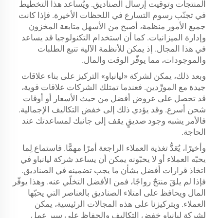
المنتجات وتوقيت إرسال الصناديق. ويُساعد هذا التخطيط
في تجنّب رسوم التسارع في اللحظات الأخيرة. فإذا كانت
جميع الأمور منظمة، أصبح من الأسهل متابعة المخزون
وإدارة الميزانيات. كما أن استخدام التكنولوجيا قد يساعد
في هذا المجال. إذ يمكن للأنظمة الآلية تتبع الطلبات
والموجودات، مما يوفّر الوقت والمال.
وبعد ذلك، يمكن لشركة «ليانباو» التركيز على بناء علاقات
جيدة مع المورِّدين. فعندما تمتلك الشركات علاقات قوية،
قد تحصل على عروض أفضل من حيث الأسعار أو أوقات
شحن أسرع. وقد يؤدي ذلك إلى خفض التكاليف الإجمالية.
فالأمر يشبه وجود صديقٍ يقف إلى جانبك لمساعدتك عند
الحاجة.
وأخيرًا، يُعَدُّ تغذية العملاء الراجعة أمرًا مهمًّا. فاستماع لِما
يحبّه العملاء أو لا يحبّونه يمكن أن يساعد شركة ليانباو في
اتخاذ قرارات أفضل بشأن ما يجب تضمينه في الصناديق.
فإذا لم يلقَ منتجٌ رواجًا، فمن الأفضل التخلّي عنه. وهذا يوفّر
المال ويحافظ على امتلاء الصناديق بالعناصر التي يحبّها
العملاء. وبتركيزنا على هذه المجالات الرئيسية، يمكن
لشركة ليانباو خفض التكاليف والحفاظ على سير عمل