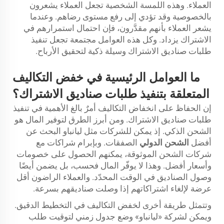
العملاء. وهذه اللمسة الشخصية تجعل العملاء يشعرون
بالخصوصية وقد تؤدي إلى رفع مستوى رضاهم. وعندما
يشعر العملاء بأنهم مقدَّرون، فإن احتمال استمرارهم في
الاشتراك يزداد. وكل هذه العوامل مجتمعة تجعل تنفيذ
طلبات صناديق الاشتراك وسيلة ذكية لتحقيق الأرباح.
ما العوامل الرئيسية في خفض التكاليف
المتعلقة بتنفيذ طلبات صناديق الاشتراك؟
إن الحفاظ على انخفاض التكاليف أمرٌ بالغ الأهمية في تنفيذ
طلبات صناديق الاشتراك. ومن أبرز الطرق لتوفير المال هو
الشحن الذكي. إذ يمكن للشركات مثل ليانباو البحث عن
أفضل
الشحن الدولي
الصفقات. وبإبرام شراكات مع
شركات الشحن الموثوقة، يمكنهم الحصول على خصومات
وأسعار أفضل. وهذا لا يوفّر المال فحسب، بل يضمن أيضًا
وصول الصناديق في الوقت المحدّد. والعملاء الراضون أقل
عرضة لإلغاء اشتراكاتهم إذا وصلت صناديقهم بسرعة.
وتتمثل طريقة أخرى لخفض التكاليف في التخطيط الدقيق.
ويمكن لشركة «ليانباو» وضع جدول زمني لتوقيت طلب