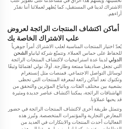
تحسينها. ويُسهم هذا الرأي في مساعدتنا على تطوير علب
الاشتراك لدينا في المستقبل، كما يُظهر لعملائنا أننا نقدّر
آراءهم.
أماكن اكتشاف المنتجات الرائجة لعروض
علب الاشتراك الخاصة بك
يُعدّ اختيار المنتجات المناسبة لعلب الاشتراك أمراً جوهرياً
للحفاظ على حماس العملاء. وتتمتّع شركة ليانباو
الشحن
الدولي
لدينا عدة استراتيجيات لاكتشاف المنتجات الرائجة
التي تجعل صناديقنا ممتعة وطازجة. أولاً، نولي اهتمامًا وثيقًا
لوسائل التواصل الاجتماعي. فمنصات مثل إنستغرام
وتكتوك تعد أماكن رائعة لمعرفة المنتجات التي تحظى
بشعبية بين مختلف الفئات. وباتباع المؤثرين والتحقق من
الهاشتاقات الرائجة، يمكننا اكتشاف عناصر جديدة ومثيرة
قد يحبها عملاؤنا.
وتتمثل طريقة أخرى لاكتشاف المنتجات الرائجة في حضور
المعارض التجارية والمؤتمرات المتخصصة. وتُبرز هذه
الفعاليات أحدث المنتجات والابتكارات في العديد من
القطاعات. وعند شركة ليانباو، نرسل فريقنا إلى هذه