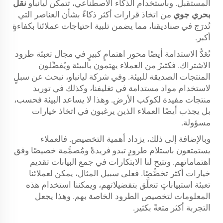
المستقبل. وباستخدام الذكاء الاصطناعي، تتمكن ليانباو
نقل
بحري جوي
من اتخاذ قرارات أكثر ذكاءً بشأن العناصر التي
تُدرَج في صناديقنا، مما يضمن تلبية احتياجات عملائنا بكفاءةٍ
أكبر.
تُعَدُّ الاستدامة أيضًا محور اهتمامٍ كبيرٍ في مجال تعبئة طرود
الاشتراك. فكثيرٌ من العملاء يهتمون بالبيئة ويُفضِّلون
المنتجات الصديقة للبيئة. وفي شركة ليانباو، نبحث عن سبلٍ
لاستخدام مواد مستدامة في تغليفنا، وكذلك في توريد
منتجات مفيدة لكوكب الأرض. وهذا لا يساعد البيئة فحسب،
بل يجذب أيضًا العملاء الذين يرغبون في اتخاذ خيارات
مسؤولة.
وبالإضافة إلى ذلك، يزداد أهمية التخصيص. فالعملاء
يستمتعون باستلام طرودٍ تبدو فريدةً ومُصمَّمة خصيصًا وفق
اهتماماتهم. وتتيح لنا الابتكارات في جمع البيانات تقديم
خيارات أكثر تخصُّصًا. فعلى سبيل المثال، يمكن لعملائنا
تعبئة استبياناتٍ تتعلَّق بتفضيلاتهم، ويمكننا استخدام هذه
المعلومات لتخصيص الطرود الخاصة بهم. وهذا يجعل
التجربة أكثر متعةً بكثير.