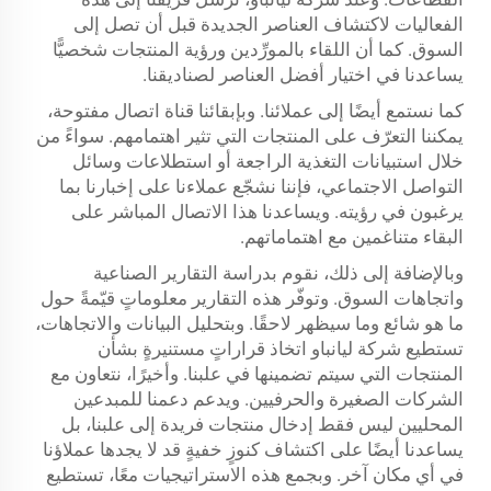
الفعاليات لاكتشاف العناصر الجديدة قبل أن تصل إلى
السوق. كما أن اللقاء بالمورِّدين ورؤية المنتجات شخصيًّا
يساعدنا في اختيار أفضل العناصر لصناديقنا.
كما نستمع أيضًا إلى عملائنا. وبإبقائنا قناة اتصال مفتوحة،
يمكننا التعرّف على المنتجات التي تثير اهتمامهم. سواءً من
خلال استبيانات التغذية الراجعة أو استطلاعات وسائل
التواصل الاجتماعي، فإننا نشجّع عملاءنا على إخبارنا بما
يرغبون في رؤيته. ويساعدنا هذا الاتصال المباشر على
البقاء متناغمين مع اهتماماتهم.
وبالإضافة إلى ذلك، نقوم بدراسة التقارير الصناعية
واتجاهات السوق. وتوفّر هذه التقارير معلوماتٍ قيّمةً حول
ما هو شائع وما سيظهر لاحقًا. وبتحليل البيانات والاتجاهات،
تستطيع شركة ليانباو اتخاذ قراراتٍ مستنيرةٍ بشأن
المنتجات التي سيتم تضمينها في علبنا. وأخيرًا، نتعاون مع
الشركات الصغيرة والحرفيين. ويدعم دعمنا للمبدعين
المحليين ليس فقط إدخال منتجات فريدة إلى علبنا، بل
يساعدنا أيضًا على اكتشاف كنوزٍ خفيةٍ قد لا يجدها عملاؤنا
في أي مكان آخر. وبجمع هذه الاستراتيجيات معًا، تستطيع