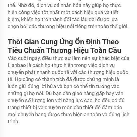
thể. Nhờ đó, dịch vụ cá nhân hóa này giúp họ thực
hiện công việc tốt nhất một cách hiệu quả và tiết
kiệm, khiến họ trở thành đối tác lâu dài được lựa
chọn bởi các thương hiệu nổi tiếng trên toàn thế giới.
Thời Gian Cung Ứng Ổn Định Theo
Tiêu Chuẩn Thương Hiệu Toàn Cầu
Vào cuối ngày, điều thực sự làm nên sự khác biệt của
Lianbao là cách họ thực hiện trong việc
dịch vụ
chuyển phát nhanh quốc tế
với các thương hiệu quốc
tế. Họ cũng có thành tích đã được chứng minh là
luôn giữ đúng lời hứa và bạn có thể tin tưởng vào
những gì họ nói. Dù bạn cần giao hàng gấp hay vận
chuyển số lượng lớn với năng lực cao, họ đều có đủ
trang thiết bị và chuyên môn cần thiết để đảm bảo
mọi chuyến hàng được thực hiện an toàn và đúng lịch
trình.