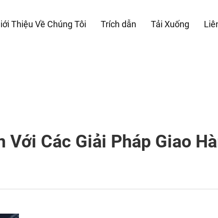
iới Thiệu Về Chúng Tôi
Trích dẫn
Tải Xuống
Liê
n Với Các Giải Pháp Giao H