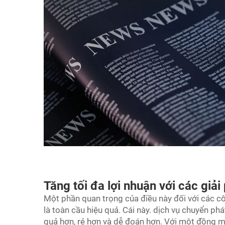
Tăng tối đa lợi nhuận với các giả
Một phần quan trọng của điều này đối với các côn
là toàn cầu hiệu quả. Cái này.
dịch vụ chuyển ph
quả hơn, rẻ hơn và dễ đoán hơn. Với một đồng mi