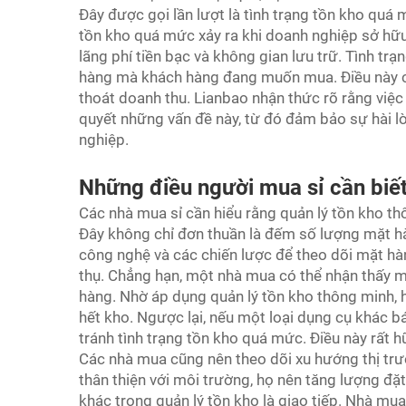
Đây được gọi lần lượt là tình trạng tồn kho quá
tồn kho quá mức xảy ra khi doanh nghiệp sở hữ
lãng phí tiền bạc và không gian lưu trữ. Tình tr
hàng mà khách hàng đang muốn mua. Điều này có
thoát doanh thu. Lianbao nhận thức rõ rằng việc
quyết những vấn đề này, từ đó đảm bảo sự hài l
nghiệp.
Những điều người mua sỉ cần biết
Các nhà mua sỉ cần hiểu rằng quản lý tồn kho th
Đây không chỉ đơn thuần là đếm số lượng mặt hà
công nghệ và các chiến lược để theo dõi mặt h
thụ. Chẳng hạn, một nhà mua có thể nhận thấy mộ
hàng. Nhờ áp dụng quản lý tồn kho thông minh, 
hết kho. Ngược lại, nếu một loại dụng cụ khác 
tránh tình trạng tồn kho quá mức. Điều này rất hữu
Các nhà mua cũng nên theo dõi xu hướng thị t
thân thiện với môi trường, họ nên tăng lượng đ
khác trong quản lý tồn kho là giao tiếp. Nhà mu