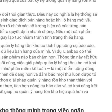
đa hiệu quả của bất kỳ hệ thống quản lý hàng tồn kho
dõi thời gian thực. Điều này có nghĩa là hệ thống sẽ
sinh giao dịch bán hàng hoặc khi lô hàng mới về.
nắm rõ chính xác số lượng hiện có của từng sản
t để ra quyết định nhanh chóng. Nếu một sản phẩm
gay lập tức nhằm tránh tình trạng thiếu hàng.
 quản lý hàng tồn kho có tích hợp công cụ báo cáo.
dữ liệu bán hàng của mình. Ví dụ, Lianbao có thể
 sản phẩm nào bán chậm hơn. Thông tin này rất hữu
uối cùng, việc giải pháp quản lý hàng tồn kho có khả
hạn như phần mềm kế toán — là một điểm cộng đáng
 trở nên dễ dàng hơn và đảm bảo mọi thứ luôn được tổ
họn giải pháp quản lý hàng tồn kho thân thiện với
an thực, tích hợp công cụ báo cáo và có khả năng kết
sẽ giúp họ quản lý hàng tồn kho hiệu quả hơn và
 kho thông minh trong việc ngăn