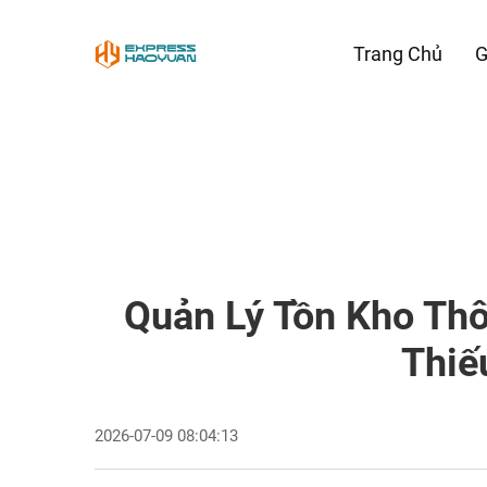
Trang Chủ
G
Quản Lý Tồn Kho Th
Thiế
2026-07-09 08:04:13