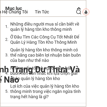
Mục lục
n Hệ Chúng Tôi
Tin Tức
Những điều người mua sỉ cần biết về
quản lý hàng tồn kho thông minh
Ở Đâu Tìm Các Công Cụ Tốt Nhất Để
Quản Lý Hàng Tồn Kho Thông Minh
Quản lý hàng tồn kho thông minh có
thể nâng cao biên lợi nhuận bán buôn
của bạn như thế nào
nh Trạng Dư Thừa Và
Những yếu tố mà người mua bán
buôn nên cân nhắc khi lựa chọn giải
ế Nào
pháp quản lý hàng tồn kho
Lợi ích của việc quản lý hàng tồn kho
thông minh trong việc ngăn ngừa tình
trạng hết hàng là gì?