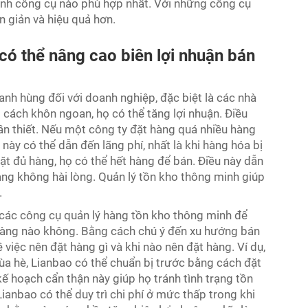
ịnh công cụ nào phù hợp nhất. Với những công cụ
n giản và hiệu quả hơn.
có thể nâng cao biên lợi nhuận bán
nh hùng đối với doanh nghiệp, đặc biệt là các nhà
 cách khôn ngoan, họ có thể tăng lợi nhuận. Điều
ần thiết. Nếu một công ty đặt hàng quá nhiều hàng
 này có thể dẫn đến lãng phí, nhất là khi hàng hóa bị
ặt đủ hàng, họ có thể hết hàng để bán. Điều này dẫn
àng không hài lòng. Quản lý tồn kho thông minh giúp
.
các công cụ quản lý hàng tồn kho thông minh để
hàng nào không. Bằng cách chú ý đến xu hướng bán
 việc nên đặt hàng gì và khi nào nên đặt hàng. Ví dụ,
a hè, Lianbao có thể chuẩn bị trước bằng cách đặt
ế hoạch cẩn thận này giúp họ tránh tình trạng tồn
ianbao có thể duy trì chi phí ở mức thấp trong khi