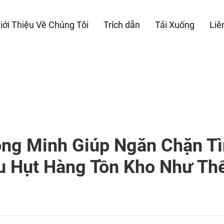
iới Thiệu Về Chúng Tôi
Trích dẫn
Tải Xuống
Liê
ông Minh Giúp Ngăn Chặn Tì
u Hụt Hàng Tồn Kho Như Th