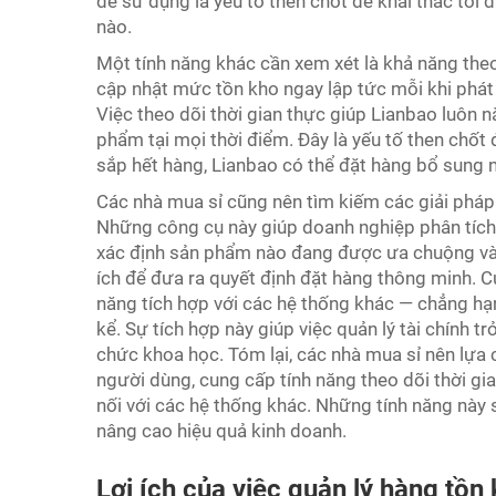
dễ sử dụng là yếu tố then chốt để khai thác tối 
nào.
Một tính năng khác cần xem xét là khả năng theo 
cập nhật mức tồn kho ngay lập tức mỗi khi phát 
Việc theo dõi thời gian thực giúp Lianbao luôn 
phẩm tại mọi thời điểm. Đây là yếu tố then chố
sắp hết hàng, Lianbao có thể đặt hàng bổ sung n
Các nhà mua sỉ cũng nên tìm kiếm các giải pháp
Những công cụ này giúp doanh nghiệp phân tích 
xác định sản phẩm nào đang được ưa chuộng và
ích để đưa ra quyết định đặt hàng thông minh. C
năng tích hợp với các hệ thống khác — chẳng 
kể. Sự tích hợp này giúp việc quản lý tài chính
chức khoa học. Tóm lại, các nhà mua sỉ nên lựa c
người dùng, cung cấp tính năng theo dõi thời gi
nối với các hệ thống khác. Những tính năng này 
nâng cao hiệu quả kinh doanh.
Lợi ích của việc quản lý hàng tồn