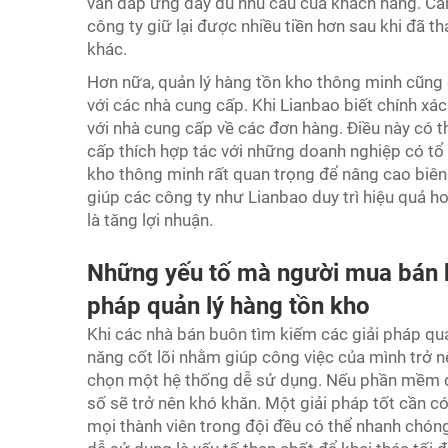
vẫn đáp ứng đầy đủ nhu cầu của khách hàng. Cân
công ty giữ lại được nhiều tiền hơn sau khi đã t
khác.
Hơn nữa, quản lý hàng tồn kho thông minh cũng 
với các nhà cung cấp. Khi Lianbao biết chính xác
với nhà cung cấp về các đơn hàng. Điều này có t
cấp thích hợp tác với những doanh nghiệp có tổ 
kho thông minh rất quan trọng để nâng cao biên 
giúp các công ty như Lianbao duy trì hiệu quả h
là tăng lợi nhuận.
Những yếu tố mà người mua bán b
pháp quản lý hàng tồn kho
Khi các nhà bán buôn tìm kiếm các giải pháp quả
năng cốt lõi nhằm giúp công việc của mình trở n
chọn một hệ thống dễ sử dụng. Nếu phần mềm q
số sẽ trở nên khó khăn. Một giải pháp tốt cần có
mọi thành viên trong đội đều có thể nhanh chóng