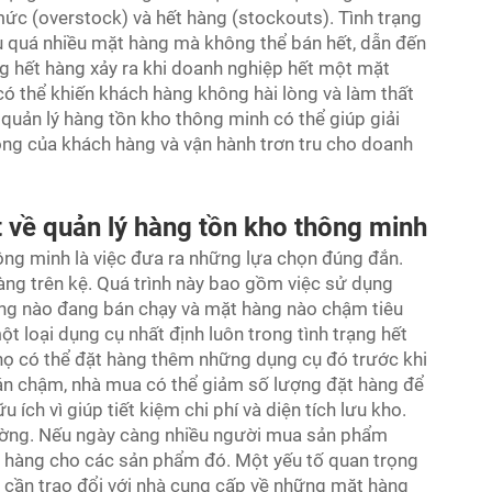
 mức (overstock) và hết hàng (stockouts). Tình trạng
u quá nhiều mặt hàng mà không thể bán hết, dẫn đến
ạng hết hàng xảy ra khi doanh nghiệp hết một mặt
 thể khiến khách hàng không hài lòng và làm thất
 quản lý hàng tồn kho thông minh có thể giúp giải
òng của khách hàng và vận hành trơn tru cho doanh
 về quản lý hàng tồn kho thông minh
ông minh là việc đưa ra những lựa chọn đúng đắn.
ng trên kệ. Quá trình này bao gồm việc sử dụng
àng nào đang bán chạy và mặt hàng nào chậm tiêu
t loại dụng cụ nhất định luôn trong tình trạng hết
họ có thể đặt hàng thêm những dụng cụ đó trước khi
bán chậm, nhà mua có thể giảm số lượng đặt hàng để
 ích vì giúp tiết kiệm chi phí và diện tích lưu kho.
rường. Nếu ngày càng nhiều người mua sản phẩm
ặt hàng cho các sản phẩm đó. Một yếu tố quan trọng
a cần trao đổi với nhà cung cấp về những mặt hàng