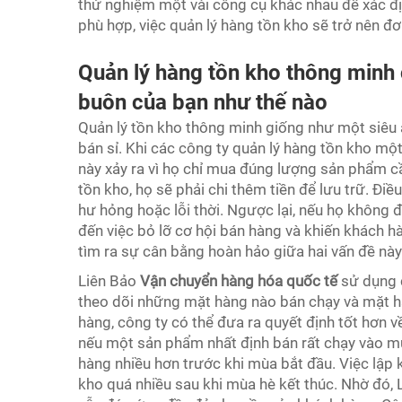
thử nghiệm một vài công cụ khác nhau để xác đ
phù hợp, việc quản lý hàng tồn kho sẽ trở nên đơ
Quản lý hàng tồn kho thông minh 
buôn của bạn như thế nào
Quản lý tồn kho thông minh giống như một siêu a
bán sỉ. Khi các công ty quản lý hàng tồn kho một
này xảy ra vì họ chỉ mua đúng lượng sản phẩm c
tồn kho, họ sẽ phải chi thêm tiền để lưu trữ. Điều
hư hỏng hoặc lỗi thời. Ngược lại, nếu họ không đ
đến việc bỏ lỡ cơ hội bán hàng và khiến khách h
tìm ra sự cân bằng hoàn hảo giữa hai vấn đề này
Liên Bảo
Vận chuyển hàng hóa quốc tế
sử dụng 
theo dõi những mặt hàng nào bán chạy và mặt 
hàng, công ty có thể đưa ra quyết định tốt hơn về
nếu một sản phẩm nhất định bán rất chạy vào mù
hàng nhiều hơn trước khi mùa bắt đầu. Việc lập k
kho quá nhiều sau khi mùa hè kết thúc. Nhờ đó, L