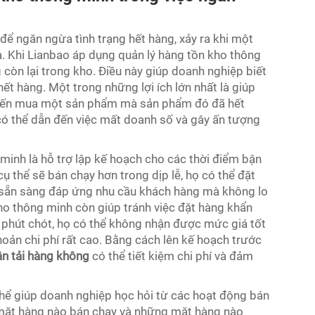
để ngăn ngừa tình trạng hết hàng, xảy ra khi một
 Khi Lianbao áp dụng quản lý hàng tồn kho thông
 còn lại trong kho. Điều này giúp doanh nghiệp biết
ết hàng. Một trong những lợi ích lớn nhất là giúp
 đến mua một sản phẩm mà sản phẩm đó đã hết
 có thể dẫn đến việc mất doanh số và gây ấn tượng
 minh là hỗ trợ lập kế hoạch cho các thời điểm bận
ụ thể sẽ bán chạy hơn trong dịp lễ, họ có thể đặt
n sẵn sàng đáp ứng nhu cầu khách hàng mà không lo
kho thông minh còn giúp tránh việc đặt hàng khẩn
o phút chót, họ có thể không nhận được mức giá tốt
oản chi phí rất cao. Bằng cách lên kế hoạch trước
ận tải hàng không
có thể tiết kiệm chi phí và đảm
thể giúp doanh nghiệp học hỏi từ các hoạt động bán
mặt hàng nào bán chạy và những mặt hàng nào