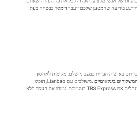
ם צוות של אנשי מקצוע, תוכלו לקבל את כל העזרה שאתם
להירגע בידיעה שהמטען שלכם יועבר ויימסר בבטחה בעת
מטרתם בארצות הברית במצב מושלם. מקומות לאחסון
משלוחים בינלאומיים
.משולבים עם Lianbao, תוכלו
ליהנות מהביטחון שמביא ידיעת העובדה שהמוצרים שלכם יטופלו בזהירות ובתשומת לב לפרטי פרטים כפי שציפיתם бы אם הייתם מנהלים את TRS Express בעצמכם. צמחו את העסק ללא