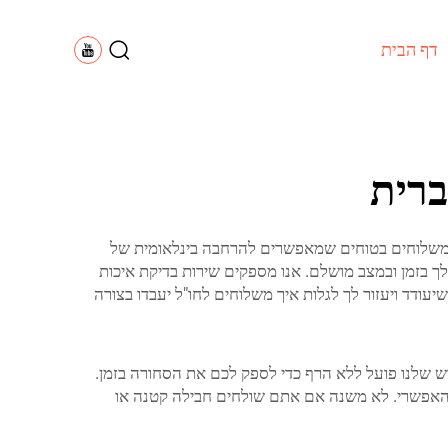
דף הבית
ברית
סין עד ארצות הברית דרך Lianbao אבל זה בעצם מהיר וקל! Lianbao מספקת שירותי משלוחים בטוחים שמאפשרים להרחבה בינלאומית של
 חינמי מכשולים למשלוח המוצרים שלך בזמן ובמצב מושלם. אנו מספקים שירות בדיקת איכות
חים שיעודד ויעזור לך לגלות איך משלוחים לחו"ל יעבדו בצורה
דש שלנו פועל ללא הרף כדי לספק לכם את הסחורה בזמן.
ות доставka טובות כדי לעמוד בדרישותיכם בהקדם האפשרי. לא משנה אם אתם שולחים חבילה קטנה או