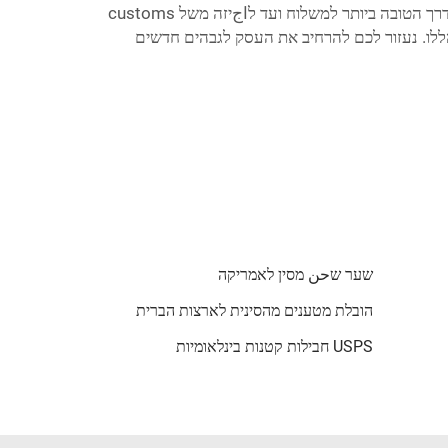
עולם ההפצה הבינלאומית הוא מורכב, אך עם Lianbao אינכם צריכים לנווט בו לבד. בעזרת והדרכה מצוות המומחים שלנו, מהבנת הדרך הטובה ביותר למשלוח ועד לاجיזה משל customs
 הדברים הללו. נעזור לכם להרחיב את העסק לגבהים חדשים
שער שحن מסין לאמריקה
הובלת מטענים מהסינית לארצות הברית
USPS חבילות קטנות בינלאומיות