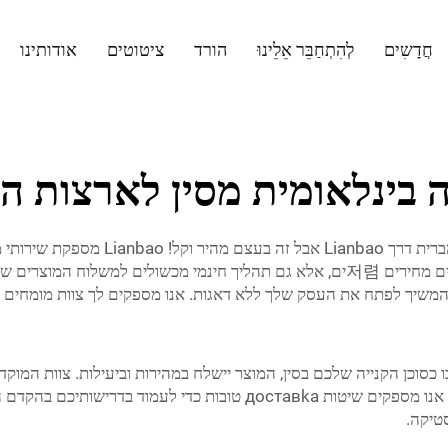
חֲדָשִים
לְהִתְחַבֵּר אֵלֵינוּ
הורד
ציטוטים
אודותינו
 בינלאומית מסין לארצות ה
כן, אולי נראה שזה הרבה לשלוח מוצרים מ
קונים סיטונאים להיות פשוטה וקלה יותר. אנו לא רק מציעים מחירים 저렴ים, אלא גם תהליך
ברית כדי שתוכל להמשיך לפתח את העסק שלך ללא דאגות. אנו מספקים לך צוות מומ
 כסוכן הקנייה שלכם בסין, המוצר יישלח במהירות וביעילות. צוות המוק
אנו יודעים שאתם צריכים לקבל את المنتجات שלכם, ולכן אנו מספקים שיט
סטיקה.