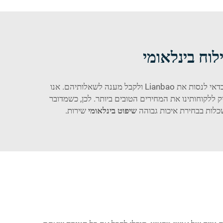
לוח בינלאומי
אנו מציעים מחירים תחרותיים למשלוח ים LCL, ולכן לקונים סיטונאים שרוצים מחיר доставка בינלאומי מסין לארצות הברית כדאי לנסות את Lianbao ולקבל מענה לשאלותיהם. אנו
 ללקוחותינו את המחירים הטובים ביותר. לכן, כשמדובר
שיפוט בינלאומי
שירות.