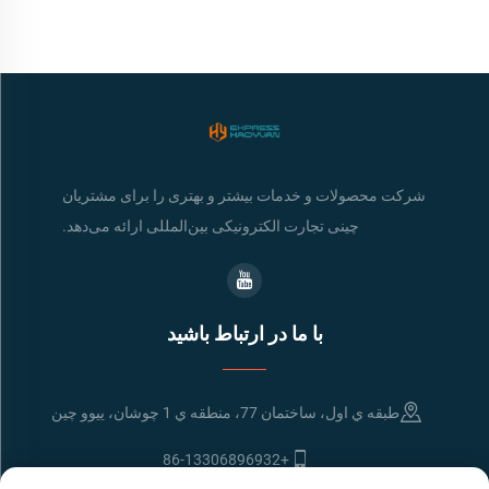
شرکت محصولات و خدمات بیشتر و بهتری را برای مشتریان
چینی تجارت الکترونیکی بین‌المللی ارائه می‌دهد.
با ما در ارتباط باشید
طبقه ي اول، ساختمان 77، منطقه ي 1 چوشان، ييوو چين
+86-13306896932