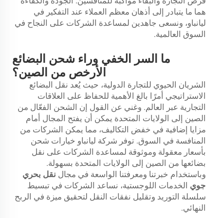
فرص التجارة والبقاء مواكبة للمنافسين. الجودة والكفاءة
هما ما يتبادر إلى أذهان معظم العملاء عند التفكير في
ليانباو، ونسعى جاهدين لمساعدة الشركات على النجاح في
السوق العالمية.
ما السر الخفي وراء شحن البضائع
الأرخص من الصين؟
الشريان الحيوي للتجارة الدولية، حيث يُعد نقل البضائع
الاستراتيجي أمرًا بالغ الأهمية للحفاظ على العلاقات
التجارية عبر العالم. وغني عن القول إن الشحن الفعّال من
الصين إلى الولايات المتحدة يمكن أن يفتح المجال أمام
مزايا إضافية في خفض التكاليف، مما يمكن الشركات من
المنافسة في السوق. توفر شركة ليانباو خيارات شحن
بأسعار معقولة وموثوقة لمساعدة الشركات على نقل
بضائعها من الصين إلى الولايات المتحدة بسهولة.
وباستخدام خبرتنا ومعرفتنا الواسعة في مجال
نقل بحري
جوي
الخدمات اللوجستية، نساعد الشركات في تبسيط
سلسلة التوريد وتقليل نفقات النقل لتحقيق ميزة في الربح
النهائي.