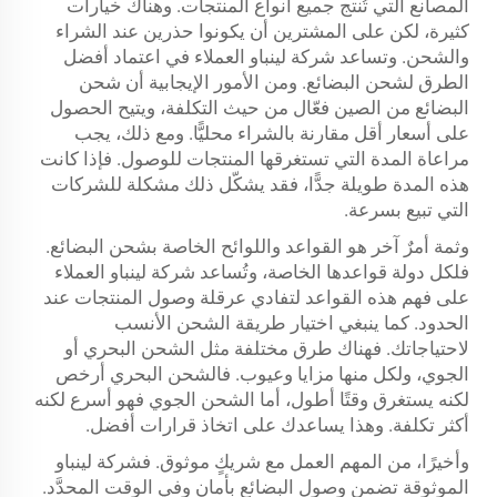
المصانع التي تُنتج جميع أنواع المنتجات. وهناك خيارات
كثيرة، لكن على المشترين أن يكونوا حذرين عند الشراء
والشحن. وتساعد شركة لينباو العملاء في اعتماد أفضل
الطرق لشحن البضائع. ومن الأمور الإيجابية أن شحن
البضائع من الصين فعّال من حيث التكلفة، ويتيح الحصول
على أسعار أقل مقارنة بالشراء محليًّا. ومع ذلك، يجب
مراعاة المدة التي تستغرقها المنتجات للوصول. فإذا كانت
هذه المدة طويلة جدًّا، فقد يشكّل ذلك مشكلة للشركات
التي تبيع بسرعة.
وثمة أمرٌ آخر هو القواعد واللوائح الخاصة بشحن البضائع.
فلكل دولة قواعدها الخاصة، وتُساعد شركة لينباو العملاء
على فهم هذه القواعد لتفادي عرقلة وصول المنتجات عند
الحدود. كما ينبغي اختيار طريقة الشحن الأنسب
لاحتياجاتك. فهناك طرق مختلفة مثل الشحن البحري أو
الجوي، ولكل منها مزايا وعيوب. فالشحن البحري أرخص
لكنه يستغرق وقتًا أطول، أما الشحن الجوي فهو أسرع لكنه
أكثر تكلفة. وهذا يساعدك على اتخاذ قرارات أفضل.
وأخيرًا، من المهم العمل مع شريكٍ موثوق. فشركة لينباو
الموثوقة تضمن وصول البضائع بأمان وفي الوقت المحدَّد.