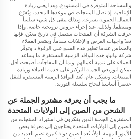
والمساحة المتوفرة في المستودع. وهذا يعني زيادة
الإنتاجية. إذ تصل المنتجات في موعدها المحدد، ويُفرّغ
العمال الحمولة بسرعة. وبذلك يبقى كل شيء سلساً
ومنتظماً. ولذلك، عند إجراء عروض ترويجية خاصة، وإذا
عرفت الشركة أن المنتجات ستصل في تاريخ معيّن، فإنها
تعدّ واجهات العرض والإعلانات مقدماً. ويشعر العملاء
بالحماس عندما تظهر هذه السلع على الرفوف. وتوفّر
شركة ليانباو هذه النوافذ الزمنية المستقرة، ما يساعد
العملاء على تنمية أعمالهم. وبما أن المفاجآت أصبحت أقل،
يمكن لتوزيعي الجملة التركيز على خدمة العملاء وزيادة
المبيعات. وبشكل عام، تُعد النوافذ الزمنية المستقرة للنقل
عنصراً أساسياً لنجاح سلسلة التوريد.
ما يجب أن يعرفه مشترو الجملة عن
الشحن من الصين إلى الولايات المتحدة
المشترون الجملة الذين يفكرون في استيراد المنتجات من
الصين إلى الولايات المتحدة يحتاجون إلى معرفة بعض
الأمور المهمة. أولاً، تُعد الصين دولة كبيرة تضم العديد من