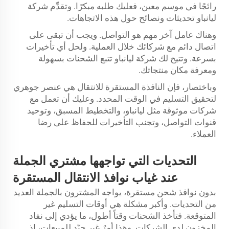
رائجًا في موسم معين، فعليك طلبه مبكرًا. وتقدِّم شركة
ليانباو تحديثات ونصائح حول هذه الاتجاهات.
وهناك عامل آخر مهم هو التواصل. ويجب أن تبقى على
اتصال دائم مع شركائك خلال العملية. ولحل أي تأخيرات
بسرعة. وتتيح لك شركة ليانباو تتبع الشحنات بسهولة
ومعرفة مكان منتجاتك.
وباختصار، فإن النافذة المستقرة للانتقال هي عنصر جوهري
لتحقيق التسليم في الوقت المحدد. وعليك أن تعمل مع
شركات موثوقة مثل ليانباو، والتخطيط المسبق، وتوحيد
قنوات التواصل، وتجنب التأخيرات للحفاظ على رضا
العملاء.
التحديات التي تواجهها مشتري الجملة
عند غياب نوافذ الانتقال المستقرة
بدون نوافذ شحن مستقرة، يواجه المشترون بالجملة العديد
من التحديات. وأكبر مشكلة هي أوقات التسليم غير
المتوقعة. فتأخذ الشحنات وقتاً أطول، ما يؤدي إلى نفاد
المخزون لدى الشركات. وهذا أمرٌ غير جيّد للمبيعات، إذ