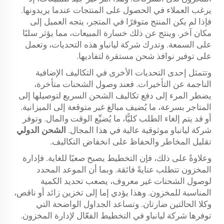
يرغب العملاء في الحصول على المنتجات عندما يريدونها.
فإذا لم يكن المنتج متوفرًا في المتجر، يتجه العميل إلى
مكان آخر. وينتج عن ذلك خسارة المبيعات، مما يؤثر سلبًا
على السمعة. وتدرك شركة ليانباو هذه التحديات، وتعمل
على توفير نوافذ شحن مستقرة لتفاديها.
وتتمثل إحدى التحديات الأخرى في التكاليف الإضافية
الناجمة عن التأخيرات. فعند وصول الشحنات متأخرة،
يضطر المرء إلى دفع تكاليف الشحن السريع لتوصيلها إلى
المتاجر بسرعة، ما يُضيف مبالغ غير متوقعة إلى الميزانية.
أو قد يتم إلغاء الطلب كليًّا، ما يُضيِّع الوقت والمال. وتوفر
شركة ليانباو موثوقية عالية في هذا المجال.
الشحن الدولي
تقليل المخاطر والحفاظ على انخفاض التكاليف.
وعلاوةً على ذلك، فإن التخطيط يصبح صعبًا للغاية. فإدارة
المخزون تتطلب عنايةً فائقة. وبما أن الموعد المحدد
لوصول الشحنات غير معروف، يصعب تحديد الكمية
المناسبة للمخزون. وهذا يؤدي إما إلى تخزين زائد أو ناقص،
وكلا الحالتين ضارتان. وتساعد الجداول الواضحة التي
توفرها شركة ليانباو في التخطيط الفعّال لإدارة المخزون.