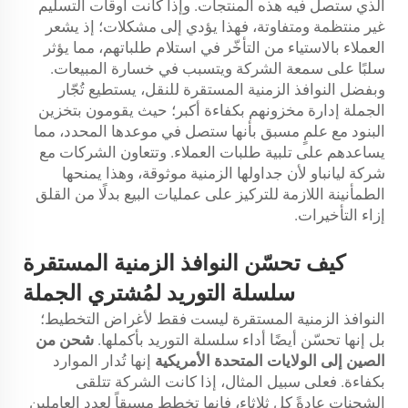
الذي ستصل فيه هذه المنتجات. وإذا كانت أوقات التسليم
غير منتظمة ومتفاوتة، فهذا يؤدي إلى مشكلات؛ إذ يشعر
العملاء بالاستياء من التأخّر في استلام طلباتهم، مما يؤثر
سلبًا على سمعة الشركة ويتسبب في خسارة المبيعات.
وبفضل النوافذ الزمنية المستقرة للنقل، يستطيع تُجّار
الجملة إدارة مخزونهم بكفاءة أكبر؛ حيث يقومون بتخزين
البنود مع علمٍ مسبق بأنها ستصل في موعدها المحدد، مما
يساعدهم على تلبية طلبات العملاء. وتتعاون الشركات مع
شركة ليانباو لأن جداولها الزمنية موثوقة، وهذا يمنحها
الطمأنينة اللازمة للتركيز على عمليات البيع بدلًا من القلق
إزاء التأخيرات.
كيف تحسّن النوافذ الزمنية المستقرة
سلسلة التوريد لمُشتري الجملة
النوافذ الزمنية المستقرة ليست فقط لأغراض التخطيط؛
بل إنها تحسّن أيضًا أداء سلسلة التوريد بأكملها.
شحن من
الصين إلى الولايات المتحدة الأمريكية
إنها تُدار الموارد
بكفاءة. فعلى سبيل المثال، إذا كانت الشركة تتلقى
الشحنات عادةً كل ثلاثاء، فإنها تخطط مسبقاً لعدد العاملين